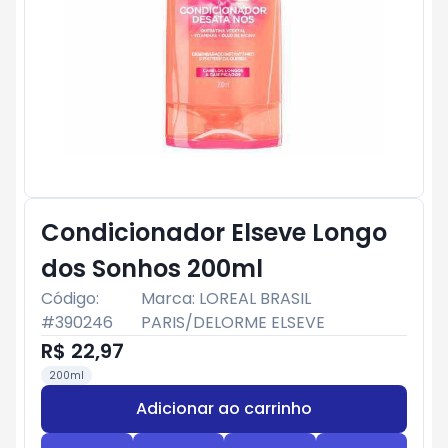
Condicionador Elseve Longo
dos Sonhos 200ml
Código:
Marca:
LOREAL BRASIL
#
390246
PARIS/DELORME ELSEVE
R$ 22,97
200ml
Adicionar ao carrinho
Subtotal:
R$ 0