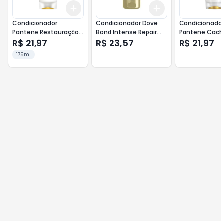
Add
Add
+
3
+
5
+
10
+
3
+
5
+
10
Condicionador
Condicionador Dove
Condicionado
Pantene Restauração
Bond Intense Repair
Pantene Cac
175ml
150ml
Hidra-Vitami
R$ 21,97
R$ 23,57
R$ 21,97
175ml
175ml