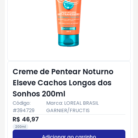
Creme de Pentear Noturno
Elseve Cachos Longos dos
Sonhos 200ml
Código:
Marca:
LOREAL BRASIL
#
394729
GARNIER/FRUCTIS
R$ 46,97
200ml
Adicionar ao carrinho
Subtotal:
R$ 0