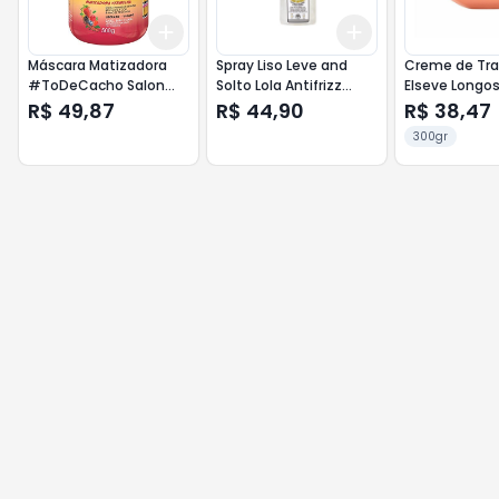
Add
Add
+
3
+
5
+
10
+
3
+
5
+
10
Máscara Matizadora
Spray Liso Leve and
Creme de Tr
#ToDeCacho Salon
Solto Lola Antifrizz
Elseve Longo
Line Vermelho 500g
250ml
Sonhos 300g
R$ 49,87
R$ 44,90
R$ 38,47
300gr