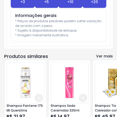
+
3
+
5
+
10
+
20
Informações gerais
* Preços de produtos pesáveis podem sofrer variação 
de acordo com o peso;

* Sujeito à disponibilidade de estoque;

* Imagem meramente ilustrativa;
Produtos similares
Ver mais
Add
Add
+
3
+
5
+
10
+
3
+
5
+
10
Shampoo Pantene 175
Shampoo Seda
Shampoo Tío
Ml Queratina
Ceramidas 325ml
Clareador co
R$ 21,97
R$ 14,97
R$ 45,97