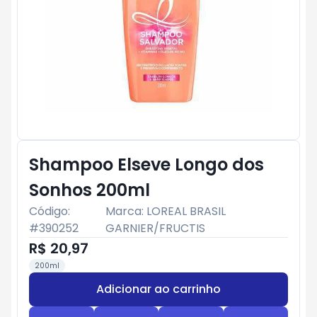
Shampoo Elseve Longo dos
Sonhos 200ml
Código:
Marca:
LOREAL BRASIL
#
390252
GARNIER/FRUCTIS
R$ 20,97
200ml
Adicionar ao carrinho
Subtotal:
R$ 0