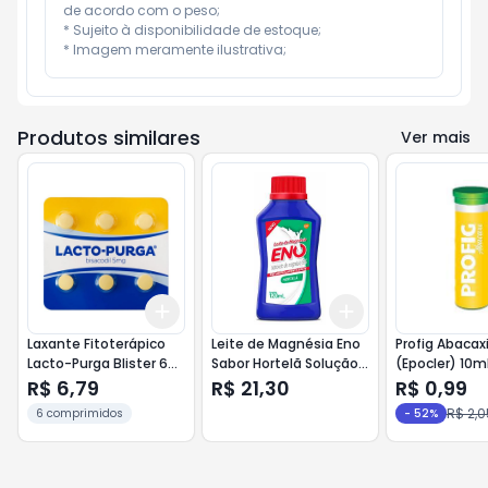
de acordo com o peso;

* Sujeito à disponibilidade de estoque;

* Imagem meramente ilustrativa;
Produtos similares
Ver mais
Add
Add
+
3
+
5
+
10
+
3
+
5
+
10
Laxante Fitoterápico
Leite de Magnésia Eno
Profig Abacax
Lacto-Purga Blister 6
Sabor Hortelã Solução
(Epocler) 10m
Comprimidos
Oral 120ml
R$ 6,79
R$ 21,30
R$ 0,99
R$ 2,0
6 comprimidos
-
52
%