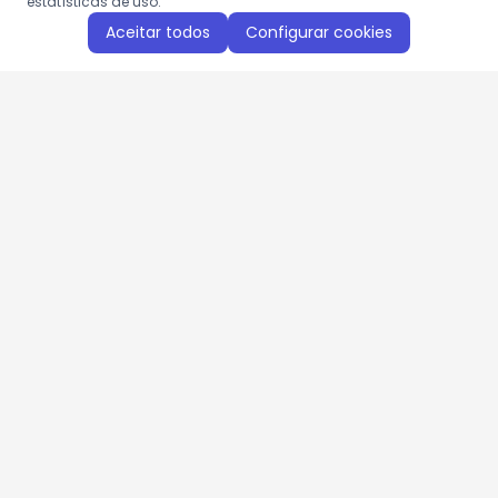
estatísticas de uso.
Aceitar todos
Configurar cookies
Aproveite as nossas promoções!
Cadastre seu e-mail e receba ofertas exclusivas.
QUERO RECEBER