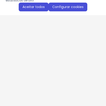
estatísticas de uso.
Aceitar todos
Configurar cookies
Aproveite as nossas promoções!
Cadastre seu e-mail e receba ofertas exclusivas.
QUERO RECEBER