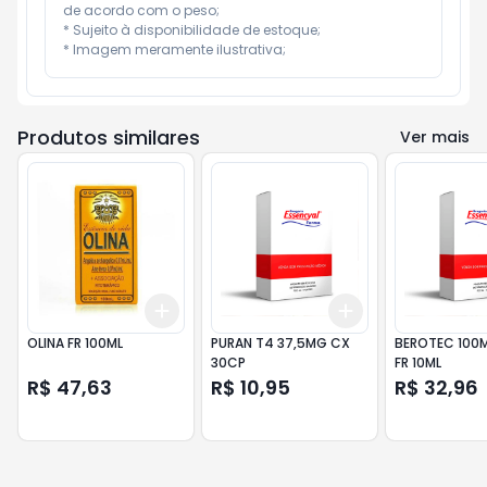
de acordo com o peso;

* Sujeito à disponibilidade de estoque;

* Imagem meramente ilustrativa;
Produtos similares
Ver mais
Add
Add
+
3
+
5
+
10
+
3
+
5
+
10
OLINA FR 100ML
PURAN T4 37,5MG CX
BEROTEC 100
30CP
FR 10ML
R$ 47,63
R$ 10,95
R$ 32,96