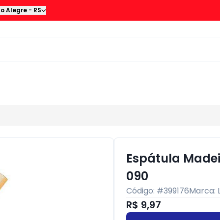
to Alegre
-
RS
Espátula Madei
090
Código: #
399176
Marca:
R$ 9,97