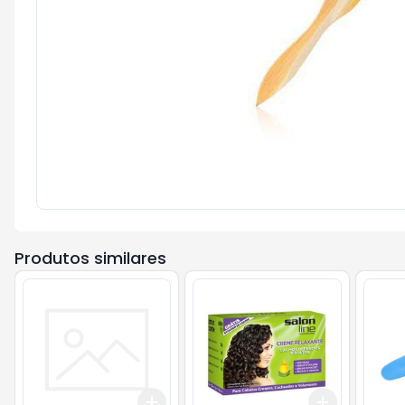
Produtos similares
Add
Add
+
3
+
5
+
10
+
3
+
5
+