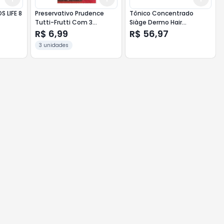
 LIFE 8
Preservativo Prudence
Tônico Concentrado
Tutti-Frutti Com 3
Siàge Dermo Hair
Unidades
Resistência Antiqueda
R$ 6,99
R$ 56,97
100ml
3 unidades