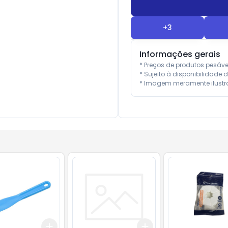
+
3
Informações gerais
* Preços de produtos pesáv
* Sujeito à disponibilidade d
* Imagem meramente ilustra
Add
Add
10
+
3
+
5
+
10
+
3
+
5
+
10