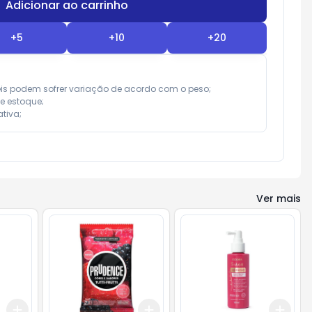
Adicionar ao carrinho
Subtotal:
R$ 0,00
+
5
+
10
+
20
eis podem sofrer variação de acordo com o peso;

e estoque;

tiva;
Ver mais
Add
Add
Add
+
3
+
5
+
10
+
3
+
5
+
10
+
3