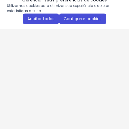
Gerenciar suas preferências de cookies
Utilizamos cookies para otimizar sua experiência e coletar
estatísticas de uso.
Aceitar todos
Configurar cookies
Aproveite as nossas promoções!
Cadastre seu e-mail e receba ofertas exclusivas.
QUERO RECEBER