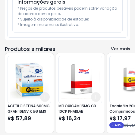
Informações gerais
* Preços de produtos pesáveis podem sofrer variação 
de acordo com o peso;

* Sujeito à disponibilidade de estoque;

* Imagem meramente ilustrativa;
Produtos similares
Ver mais
Add
Add
+
3
+
5
+
10
+
3
+
5
+
10
ACETILCISTEINA 600MG
MELOXICAM 15MG CX
Tadalafila 2
GRAN 16ENV X 5G EMS
10CP PHARLAB
Comprimidos
Pharlab
R$ 57,89
R$ 16,34
R$ 17,97
R$ 31,
-
43
%