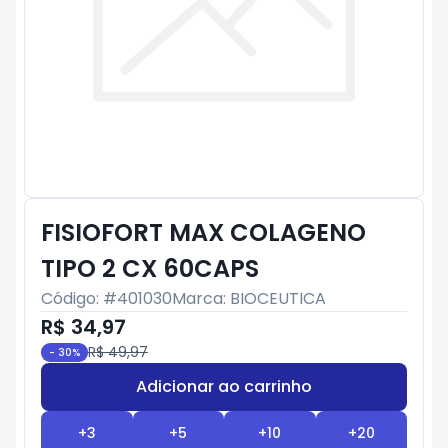
FISIOFORT MAX COLAGENO
TIPO 2 CX 60CAPS
Código: #
401030
Marca:
BIOCEUTICA
R$ 34,97
R$ 49,97
-
30
%
Adicionar ao carrinho
Subtotal:
R$ 0
+
3
+
5
+
10
+
20