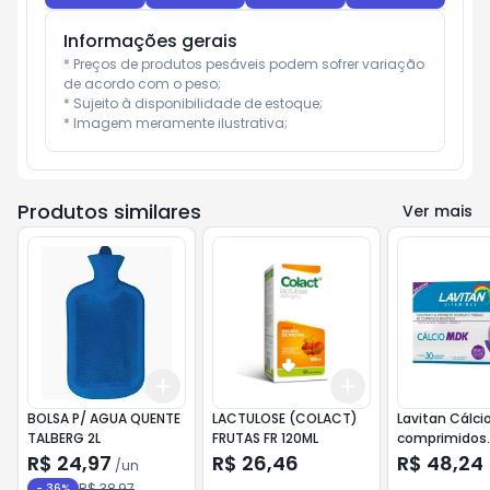
Informações gerais
* Preços de produtos pesáveis podem sofrer variação 
de acordo com o peso;

* Sujeito à disponibilidade de estoque;

* Imagem meramente ilustrativa;
Produtos similares
Ver mais
Add
Add
+
3
+
5
+
10
+
3
+
5
+
10
BOLSA P/ AGUA QUENTE
LACTULOSE (COLACT)
Lavitan Cálci
TALBERG 2L
FRUTAS FR 120ML
comprimidos
Revestidos 
R$ 24,97
R$ 26,46
R$ 48,24
/
un
R$ 38,97
-
36
%