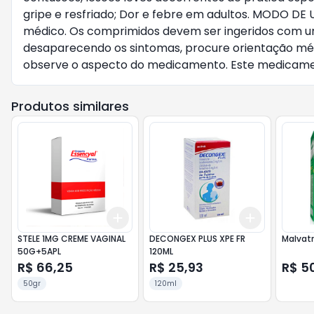
gripe e resfriado; Dor e febre em adultos. MODO DE
médico. Os comprimidos devem ser ingeridos com um
desaparecendo os sintomas, procure orientação médi
observe o aspecto do medicamento. Este medicamen
Produtos similares
Add
Add
+
3
+
5
+
10
+
3
+
5
+
STELE 1MG CREME VAGINAL
DECONGEX PLUS XPE FR
Malvatr
50G+5APL
120ML
R$ 66,25
R$ 25,93
R$ 50
50gr
120ml