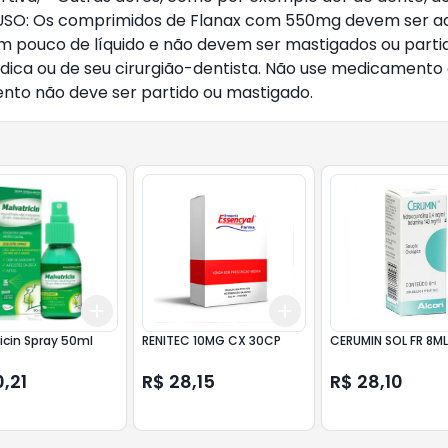
 USO: Os comprimidos de Flanax com 550mg devem ser adm
 pouco de líquido e não devem ser mastigados ou partid
ca ou de seu cirurgião-dentista. Não use medicamento c
to não deve ser partido ou mastigado.
Add
Add
10
+
3
+
5
+
10
+
3
+
5
+
10
icin Spray 50ml
RENITEC 10MG CX 30CP
CERUMIN SOL FR 8M
,21
R$ 28,15
R$ 28,10