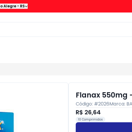
to Alegre
-
RS
Flanax 550mg 
Código: #
2026
Marca:
B
R$ 26,64
10 Comprimidos