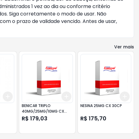
inistrados 1 vez ao dia ou conforme critério
os. Siga corretamente o modo de usar. Não
om o prazo de validade vencido. Antes de usar,
Ver mais
Add
Add
Add
+
3
+
5
+
10
+
3
+
5
+
10
+
3
L
BENICAR TRIPLO
NESINA 25MG CX 30CP
40MG/25MG/10MG CX
30CP
R$ 179,03
R$ 175,70