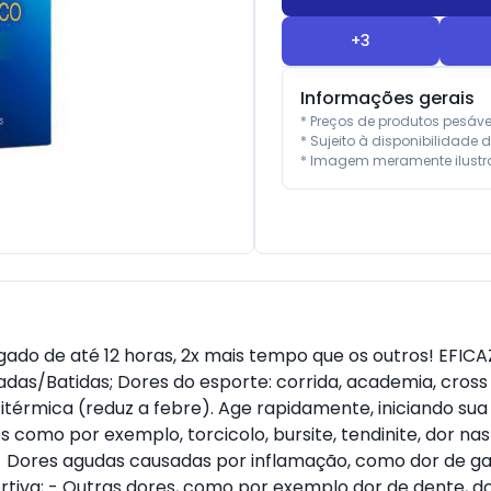
+
3
Informações gerais
* Preços de produtos pesáv
* Sujeito à disponibilidade d
* Imagem meramente ilustra
ngado de até 12 horas, 2x mais tempo que os outros! EF
adas/Batidas; Dores do esporte: corrida, academia, cross 
titérmica (reduz a febre). Age rapidamente, iniciando s
 como por exemplo, torcicolo, bursite, tendinite, dor nas
 - Dores agudas causadas por inflamação, como dor de ga
rtiva; - Outras dores, como por exemplo dor de dente, d