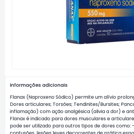
Informações adicionais
Flanax (Naproxeno Sódico) permite um alívio prolo
Dores articulares; Torsões; Tendinites/Bursites; Panc
inflamação) com ação analgésica (alivia a dor) e an
Flanax é indicado para dores musculares e articulares
pode ser utilizado para outros tipos de dores como:
contusões, lesões leves decorrentes de prática espo