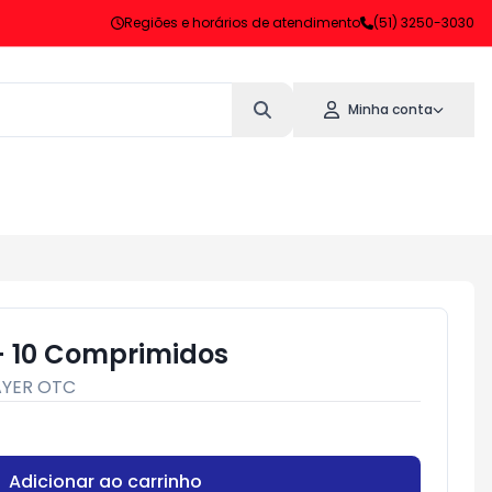
Regiões e horários de atendimento
(51) 3250-3030
Minha conta
- 10 Comprimidos
AYER OTC
Adicionar ao carrinho
Subtotal:
R$ 0,00