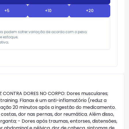
+
5
+
10
+
20
eis podem sofrer variação de acordo com o peso;

e estoque;

tiva;
ICAZ CONTRA DORES NO CORPO: Dores musculares;
training. Flanax é um anti-inflamatório (reduz a
ua ação 20 minutos após a ingestão do medicamento.
 costas, dor nas pernas, dor reumática. Além disso,
rganta; - Dores após traumas, entorses, distensões,
or abdominal e pélvica, dor de cabeça, sintomas de