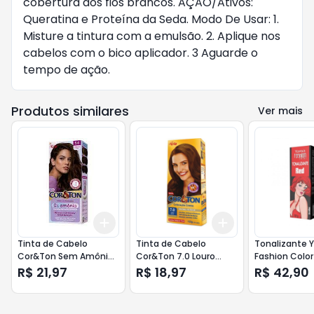
cobertura dos fios brancos. AÇÃO/Ativos:
Queratina e Proteína da Seda. Modo De Usar: 1.
Misture a tintura com a emulsão. 2. Aplique nos
cabelos com o bico aplicador. 3 Aguarde o
tempo de ação.
Produtos similares
Ver mais
Add
Add
+
3
+
5
+
10
+
3
+
5
+
10
Tinta de Cabelo
Tinta de Cabelo
Tonalizante
Cor&Ton Sem Amônia
Cor&Ton 7.0 Louro
Fashion Color
5.0 Castanho Escuro
Medio
120gr
R$ 21,97
R$ 18,97
R$ 42,90