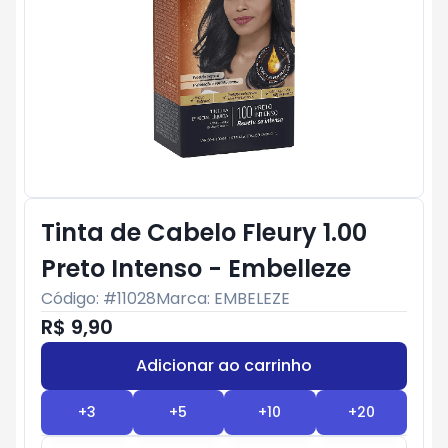
Tinta de Cabelo Fleury 1.00
Preto Intenso - Embelleze
Código: #
11028
Marca:
EMBELEZE
R$ 9,90
Adicionar ao carrinho
Subtotal:
R$ 0
+
3
+
5
+
10
+
20