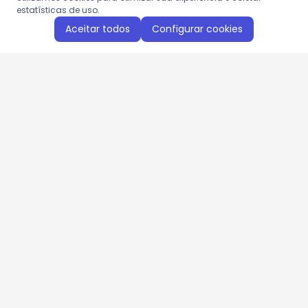
estatísticas de uso.
Aceitar todos
Configurar cookies
Aproveite as nossas promoções!
Cadastre seu e-mail e receba ofertas exclusivas.
QUERO RECEBER