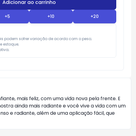
Adicionar ao carrinho
Subtotal:
R$ 0,00
+
5
+
10
+
20
eis podem sofrer variação de acordo com o peso;

e estoque;

tiva;
iante, mais feliz, com uma vida nova pela frente. E
mostra ainda mais radiante e você vive a vida com um
nso e radiante, além de uma aplicação fácil, que