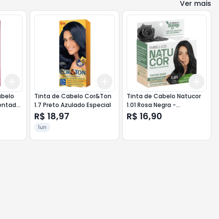
Ver mais
Add
Add
Add
+
3
+
5
+
10
+
3
+
5
+
10
+
3
abelo
Tinta de Cabelo Cor&Ton
Tinta de Cabelo Natucor
zentado
1.7 Preto Azulado Especial
1.01 Rosa Negra -
Embelleze
R$ 18,97
R$ 16,90
1un