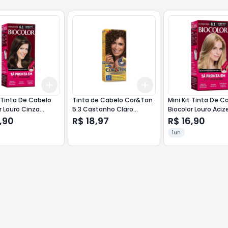
Add
Add
10
+
3
+
5
+
10
+
3
+
5
+
10
t Tinta De Cabelo
Tinta de Cabelo Cor&Ton
Mini Kit Tinta De C
r Louro Cinza
5.3 Castanho Claro
Biocolor Louro Aci
 6.1
Dourado
8.1
,90
R$ 18,97
R$ 16,90
1un