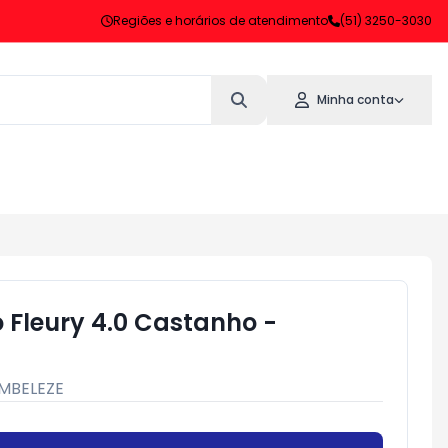
Regiões e horários de atendimento
(51) 3250-3030
Minha conta
 Fleury 4.0 Castanho -
MBELEZE