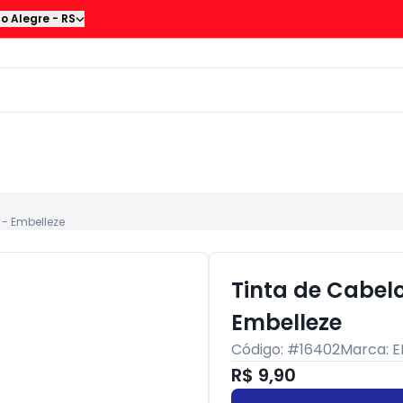
to Alegre
-
RS
 - Embelleze
Tinta de Cabelo
Embelleze
Código: #
16402
Marca:
E
R$ 9,90