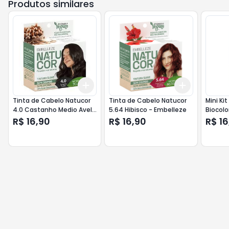
Produtos similares
Add
Add
+
3
+
5
+
10
+
3
+
5
+
Tinta de Cabelo Natucor
Tinta de Cabelo Natucor
Mini Ki
4.0 Castanho Medio Avela
5.64 Hibisco - Embelleze
Biocolo
- Embelleze
Moderno
R$ 16,90
R$ 16,90
R$ 16