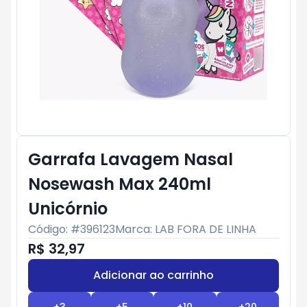
Garrafa Lavagem Nasal
Nosewash Max 240ml
Unicórnio
Código: #
396123
Marca:
LAB FORA DE LINHA
R$ 32,97
Adicionar ao carrinho
Subtotal:
R$ 0