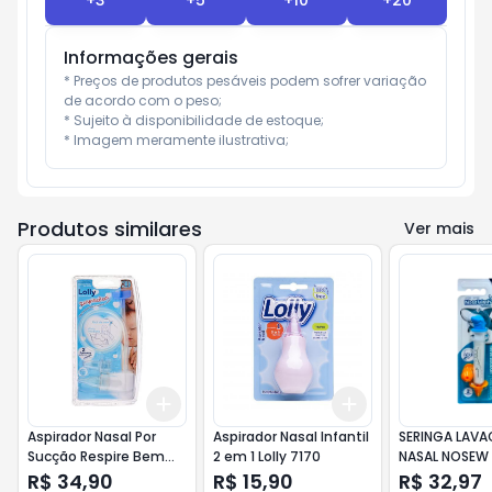
+
3
+
5
+
10
+
20
Informações gerais
* Preços de produtos pesáveis podem sofrer variação 
de acordo com o peso;

* Sujeito à disponibilidade de estoque;

* Imagem meramente ilustrativa;
Produtos similares
Ver mais
Add
Add
+
3
+
5
+
10
+
3
+
5
+
10
Aspirador Nasal Por
Aspirador Nasal Infantil
SERINGA LAV
Sucção Respire Bem
2 em 1 Lolly 7170
NASAL NOSEW
7173-01 - Lolly
R$ 34,90
R$ 15,90
R$ 32,97