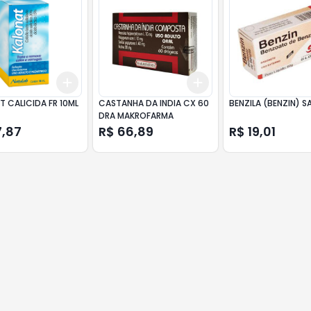
Add
Add
10
+
3
+
5
+
10
+
3
+
5
+
10
 CALICIDA FR 10ML
CASTANHA DA INDIA CX 60
BENZILA (BENZIN) S
DRA MAKROFARMA
7,87
R$ 66,89
R$ 19,01