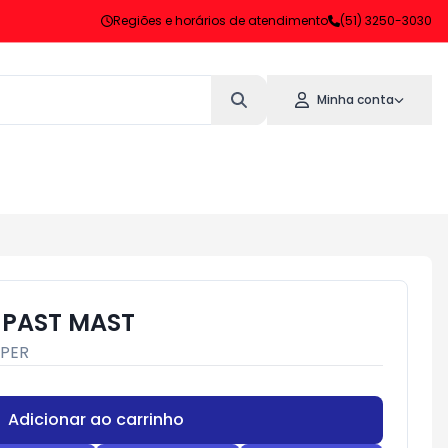
Regiões e horários de atendimento
(51) 3250-3030
Minha conta
 PAST MAST
UPER
Adicionar ao carrinho
Subtotal:
R$ 0,00