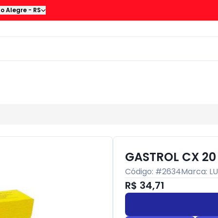
to Alegre
-
RS
GASTROL CX 20
Código: #
2634
Marca:
L
R$ 34,71