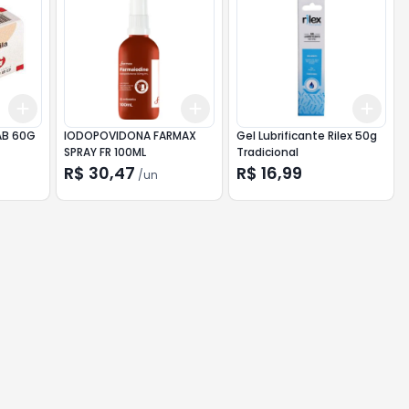
Add
Add
Add
+
3
+
5
+
10
+
3
+
5
+
10
+
3
AB 60G
IODOPOVIDONA FARMAX
Gel Lubrificante Rilex 50g
SPRAY FR 100ML
Tradicional
R$ 30,47
R$ 16,99
/
un