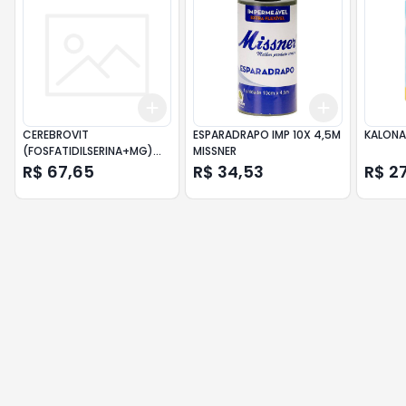
Add
Add
+
3
+
5
+
10
+
3
+
5
+
CEREBROVIT
ESPARADRAPO IMP 10X 4,5M
KALONAT
(FOSFATIDILSERINA+MG)
MISSNER
CX 30CAPS MOLES
R$ 67,65
R$ 34,53
R$ 2