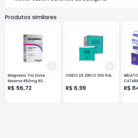
Produtos similares
Add
Add
+
3
+
5
+
10
+
3
+
5
+
Magnesio Trio Dose
OXIDO DE ZINCO 10G IFAL
MELATO
Maxima 850mg 60
CATARI
Capsulas Katigua
R$ 56,72
R$ 6,99
R$ 6