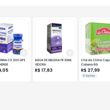
Add
Add
10
+
3
+
5
+
10
+
3
+
5
+
10
NINA CX 120CAPS
AGUA DE MELISSA FR 30ML
Chá da China Cap
NENSE
VIDORA
Cidreira 6G
4,05
R$ 17,83
R$ 27,99
6 Saches