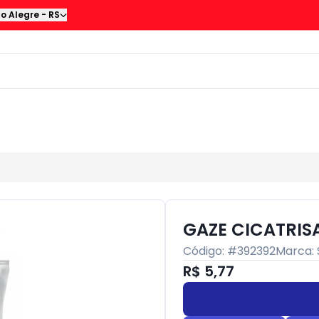
to Alegre
-
RS
GAZE CICATRIS
Código: #
392392
Marca:
R$ 5,77