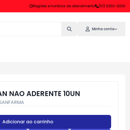
Regiões e horários de atendimento
(51) 3250-3030
Minha conta
AN NAO ADERENTE 10UN
SANFARMA
Adicionar ao carrinho
Subtotal:
R$ 0,00