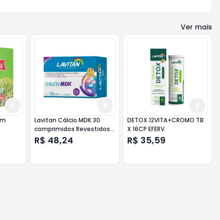
Ver mais
Add
Add
Add
+
3
+
5
+
10
+
3
+
5
+
10
+
3
im
Lavitan Cálcio MDK 30
DETOX 12VITA+CROMO TB
comprimidos Revestidos
X 16CP EFERV
Cimed
R$ 48,24
R$ 35,59