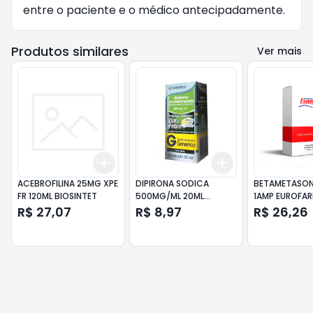
entre o paciente e o médico antecipadamente.
Produtos similares
Ver mais
Add
Add
+
3
+
5
+
10
+
3
+
5
+
10
ACEBROFILINA 25MG XPE
DIPIRONA SODICA
BETAMETASON
FR 120ML BIOSINTET
500MG/ML 20ML
1AMP EUROFA
GERMED
R$ 27,07
R$ 8,97
R$ 26,26