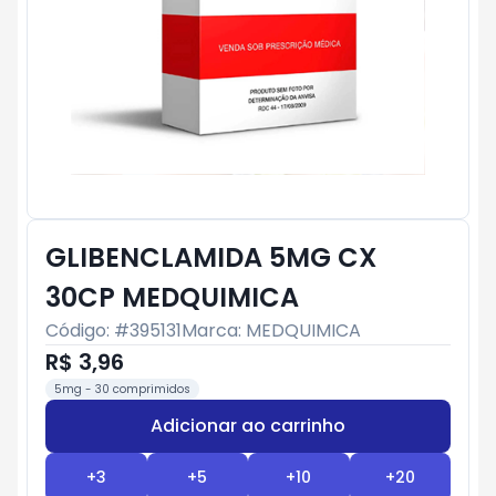
GLIBENCLAMIDA 5MG CX
30CP MEDQUIMICA
Código: #
395131
Marca:
MEDQUIMICA
R$ 3,96
5mg - 30 comprimidos
Adicionar ao carrinho
Subtotal:
R$ 0
+
3
+
5
+
10
+
20