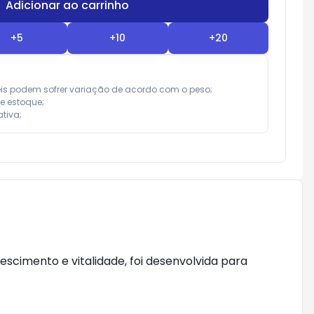
Adicionar ao carrinho
Subtotal:
R$ 0,00
+
5
+
10
+
20
eis podem sofrer variação de acordo com o peso;

e estoque;

tiva;
scimento e vitalidade, foi desenvolvida para