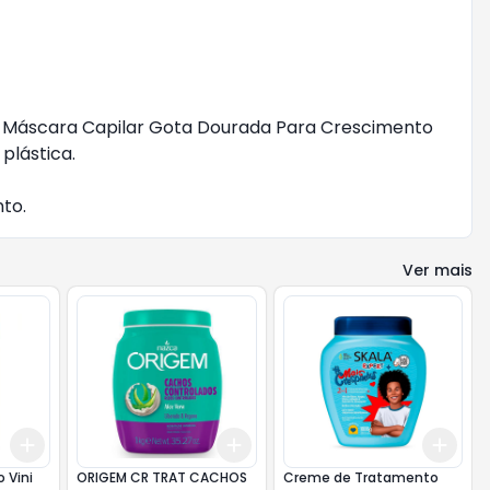
 Máscara Capilar Gota Dourada Para Crescimento
plástica.
to.
Ver mais
Add
Add
Add
+
3
+
5
+
10
+
3
+
5
+
10
+
3
 Vini
ORIGEM CR TRAT CACHOS
Creme de Tratamento