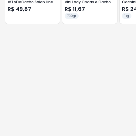
#ToDeCacho Salon Line
Vini Lady Ondas e Cachos
Cachin
Vermelho 500g
700g
R$ 49,87
R$ 11,67
R$ 2
700gr
1kg