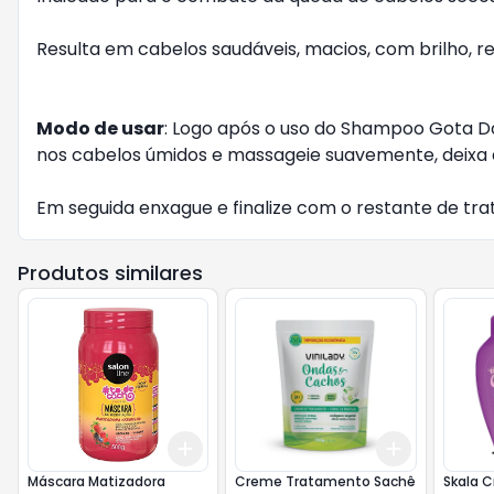
Resulta em cabelos saudáveis, macios, com brilho, res
Modo de usar
: Logo após o uso do Shampoo Gota 
nos cabelos úmidos e massageie suavemente, deixa ag
Em seguida enxague e finalize com o restante de t
Produtos similares
Add
Add
+
3
+
5
+
10
+
3
+
5
+
Máscara Matizadora
Creme Tratamento Sachê
Skala C