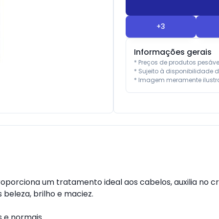
+
3
Informações gerais
* Preços de produtos pesáv
* Sujeito à disponibilidade d
* Imagem meramente ilustra
orciona um tratamento ideal aos cabelos, auxilia no cre
s beleza, brilho e maciez.
 e normais.