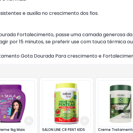
istentes e auxilia no crescimento dos fios.
Dourada Fortalecimento, passe uma camada generosa da
ir por 15 minutos, se preferir use com touca térmica ou 
ratamento Gota Dourada Para crescimento e Fortalecimen
Add
Add
10
+
3
+
5
+
10
+
3
+
5
+
10
reme 1kg Mais
SALON LINE CR PENT KIDS
Creme Tratamento