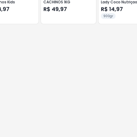
hos Kids
CACHINOS 1KG
Lady Coco Nutriça
4,97
R$ 49,97
R$ 14,97
900gr