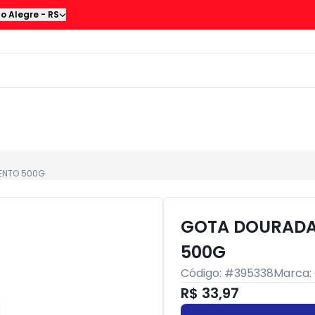
to Alegre
-
RS
ENTO 500G
GOTA DOURADA
500G
Código: #
395338
Marca:
R$ 33,97