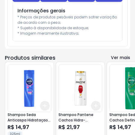
Informações gerais
* Preços de produtos pesáveis podem sofrer variação 
de acordo com o peso;

* Sujeito à disponibilidade de estoque;

* Imagem meramente ilustrativa;
Produtos similares
Ver mais
Add
Add
+
3
+
5
+
10
+
3
+
5
+
10
Shampoo Seda
Shampoo Pantene
Shampoo Se
Anticaspa Hidrataçao
Cachos Hidra-
Cachos Defin
325ml
Vitaminados 175ml
325ml
R$ 14,97
R$ 21,97
R$ 14,97
325ml