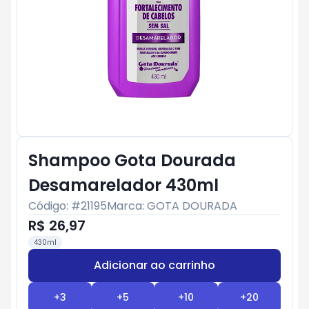
Shampoo Gota Dourada
Desamarelador 430ml
Código: #
21195
Marca:
GOTA DOURADA
R$ 26,97
430ml
Adicionar ao carrinho
Subtotal:
R$ 0
+
3
+
5
+
10
+
20