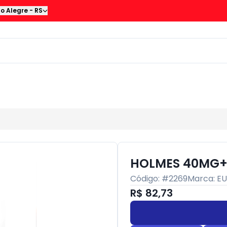
to Alegre
-
RS
HOLMES 40MG+
Código: #
2269
Marca:
E
R$ 82,73