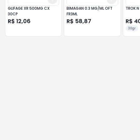
GLIFAGE XR 500MG CX
BIMAGAN 0.3 MG/ML OFT
TROK N
30CP
FR3ML
R$ 12,06
R$ 58,87
R$ 40
30gr