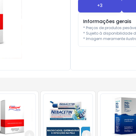
+
3
Informações gerais
* Preços de produtos pesáv
* Sujeito à disponibilidade d
* Imagem meramente ilustra
Add
Add
10
+
3
+
5
+
10
+
3
+
5
+
10