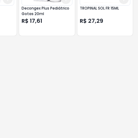
Decongex Plus Pediátrico
TROPINAL SOL FR 15ML
Gotas 20ml
ML
R$ 17,61
R$ 27,29