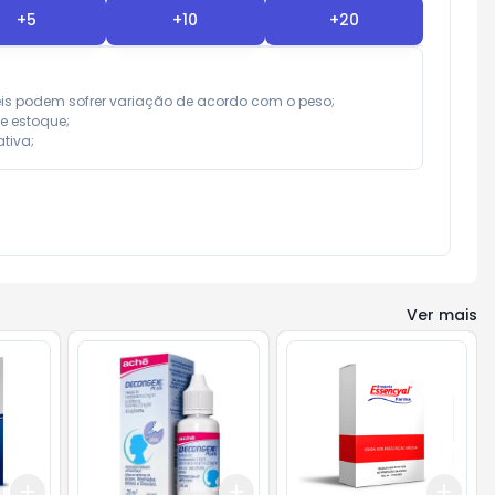
+
5
+
10
+
20
eis podem sofrer variação de acordo com o peso;

e estoque;

tiva;
Ver mais
Add
Add
Add
+
3
+
5
+
10
+
3
+
5
+
10
+
3