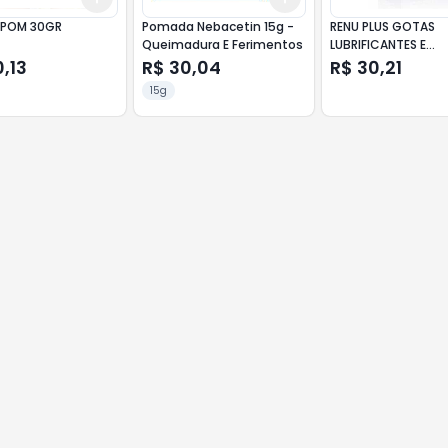
 POM 30GR
Pomada Nebacetin 15g -
RENU PLUS GOTAS
Queimadura E Ferimentos
LUBRIFICANTES E
UMIDIFICANTES FR 8
,13
R$ 30,04
R$ 30,21
15g