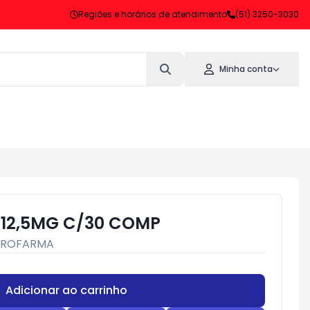
Regiões e horários de atendimento
(51) 3250-3030
Minha conta
12,5MG C/30 COMP
UROFARMA
Adicionar ao carrinho
Subtotal:
R$ 0,00