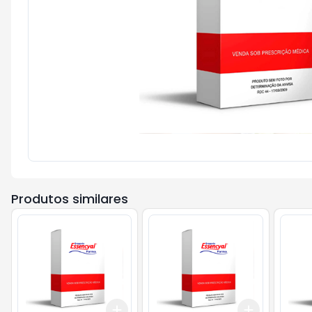
Produtos similares
Add
Add
+
3
+
5
+
10
+
3
+
5
+