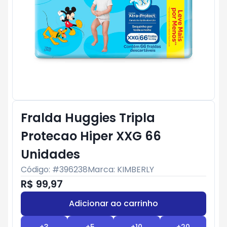
Fralda Huggies Tripla
Protecao Hiper XXG 66
Unidades
Código: #
396238
Marca:
KIMBERLY
R$ 99,97
Adicionar ao carrinho
Subtotal:
R$ 0