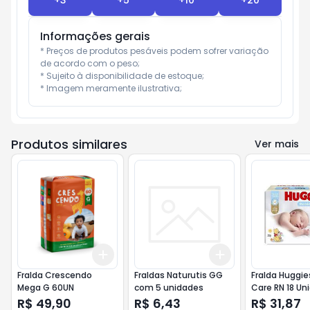
+
3
+
5
+
10
+
20
Informações gerais
* Preços de produtos pesáveis podem sofrer variação 
de acordo com o peso;

* Sujeito à disponibilidade de estoque;

* Imagem meramente ilustrativa;
Produtos similares
Ver mais
Add
Add
+
3
+
5
+
10
+
3
+
5
+
10
Fralda Crescendo
Fraldas Naturutis GG
Fralda Huggie
Mega G 60UN
com 5 unidades
Care RN 18 Un
R$ 49,90
R$ 6,43
R$ 31,87