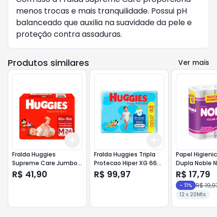
menos trocas e mais tranquilidade. Possui pH
balanceado que auxilia na suavidade da pele e
proteção contra assaduras.
Produtos similares
Ver mais
Add
Add
+
3
+
5
+
10
+
3
+
5
+
10
Fralda Huggies
Fralda Huggies Tripla
Papel Higieni
Supreme Care Jumbo
Protecao Hiper XG 66
Dupla Noble N
M 24 Unidades
Unidades
Unidades
R$ 41,90
R$ 99,97
R$ 17,79
R$ 19,9
-
11
%
12 x 20Mts