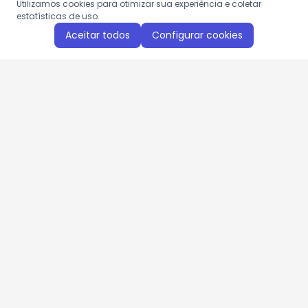
Utilizamos cookies para otimizar sua experiência e coletar
estatísticas de uso.
Aceitar todos
Configurar cookies
Aproveite as nossas promoções!
Cadastre seu e-mail e receba ofertas exclusivas.
QUERO RECEBER