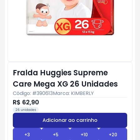
Fralda Huggies Supreme
Care Mega XG 26 Unidades
Código: #
390613
Marca:
KIMBERLY
R$ 62,90
26 unidades
Adicionar ao carrinho
Subtotal:
R$ 0
+
3
+
5
+
10
+
20