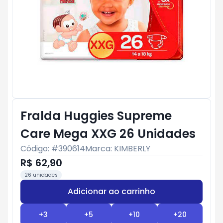
Fralda Huggies Supreme
Care Mega XXG 26 Unidades
Código: #
390614
Marca:
KIMBERLY
R$ 62,90
26 unidades
Adicionar ao carrinho
Subtotal:
R$ 0
+
3
+
5
+
10
+
20