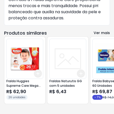
menos trocas e mais tranquilidade. Possui pH
balanceado que auxilia na suavidade da pele e
proteção contra assaduras.
Produtos similares
Ver mais
Add
Add
+
3
+
5
+
10
+
3
+
5
+
10
Fralda Huggies
Fraldas Naturutis GG
Fralda Babyse
Supreme Care Mega
com 5 unidades
60 Unidades
XG 26 Unidades
R$ 62,90
R$ 6,43
R$ 69,87
R$ 74,
26 unidades
-
7
%