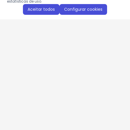
estatísticas de uso.
Aceitar todos
Configurar cookies
Aproveite as nossas promoções!
Cadastre seu e-mail e receba ofertas exclusivas.
QUERO RECEBER