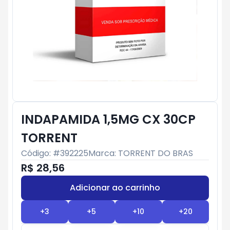
INDAPAMIDA 1,5MG CX 30CP
TORRENT
Código: #
392225
Marca:
TORRENT DO BRAS
R$ 28,56
Adicionar ao carrinho
Subtotal:
R$ 0
+
3
+
5
+
10
+
20