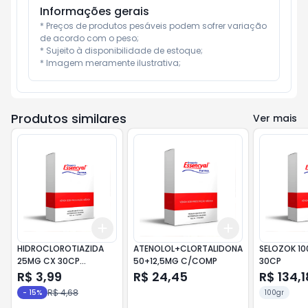
Informações gerais
* Preços de produtos pesáveis podem sofrer variação 
de acordo com o peso;

* Sujeito à disponibilidade de estoque;

* Imagem meramente ilustrativa;
Produtos similares
Ver mais
Add
Add
+
3
+
5
+
10
+
3
+
5
+
10
HIDROCLOROTIAZIDA
ATENOLOL+CLORTALIDONA
SELOZOK 1
25MG CX 30CP
50+12,5MG C/COMP
30CP
MEDQUIMIC
R$ 3,99
R$ 24,45
R$ 134,1
R$ 4,68
-
15
%
100gr