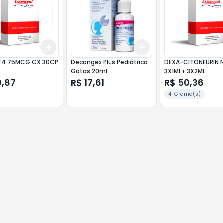
Add
Add
10
+
3
+
5
+
10
+
3
+
5
+
10
T4 75MCG CX 30CP
Decongex Plus Pediátrico
DEXA-CITONEURIN N
Gotas 20ml
3X1ML+ 3X2ML
0,87
R$ 17,61
R$ 50,36
41 Grama(s)