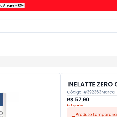
to Alegre
-
RS
INELATTE ZERO
Código: #
392363
Marca:
R$ 57,90
Indisponível
Produto temporaria