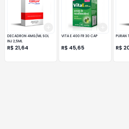
Add
Add
+
3
+
5
+
10
+
3
+
5
+
DECADRON 4MG/ML SOL
VITA E 400 FR 30 CAP
PURAN 
INJ 2,5ML
R$ 21,64
R$ 45,65
R$ 2