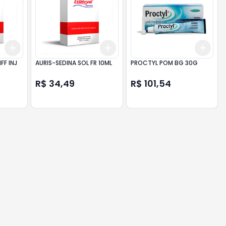
Add
Add
Add
+
3
+
5
+
10
+
3
+
5
+
10
+
3
FF INJ
AURIS-SEDINA SOL FR 10ML
PROCTYL POM BG 30G
R$ 34,49
R$ 101,54