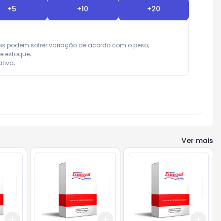
+
5
+
10
+
20
eis podem sofrer variação de acordo com o peso;

e estoque;

tiva;
Ver mais
Add
Add
Add
+
3
+
5
+
10
+
3
+
5
+
10
+
3