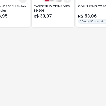
a D 1.000UI Biolab
CANESTEN 1% CREME DERM
CORUS 25MG CX 3
sulas
BG 20G
8,95
R$ 33,07
R$ 53,06
25mg - 30 comprim