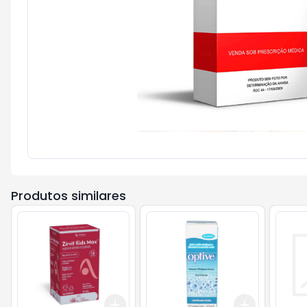
Produtos similares
Add
Add
+
3
+
5
+
10
+
3
+
5
+