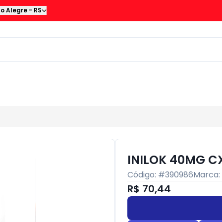
to Alegre
-
RS
INILOK 40MG C
Código: #
390986
Marca:
R$ 70,44