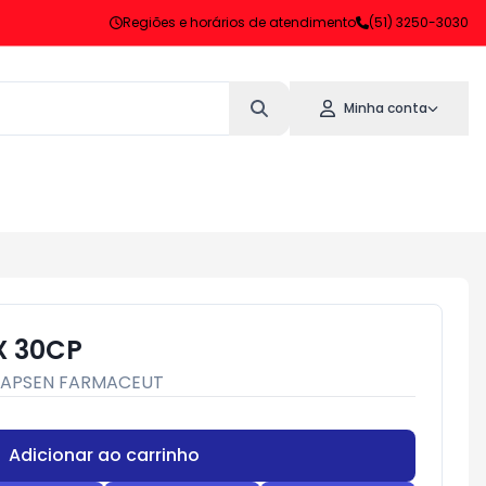
Regiões e horários de atendimento
(51) 3250-3030
Minha conta
X 30CP
APSEN FARMACEUT
Adicionar ao carrinho
Subtotal:
R$ 0,00