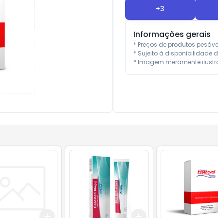
+
3
Informações gerais
* Preços de produtos pesáv
* Sujeito à disponibilidade d
* Imagem meramente ilustra
Add
Add
10
+
3
+
5
+
10
+
3
+
5
+
10