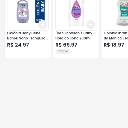
Add
Add
+
3
+
5
+
10
+
3
+
5
+
10
Colônia Baby Bebê
Óleo Johnson's Baby
Colônia Infan
Baruel Sono Tranquilo
Hora do Sono 200ml
da Monica Se
120ml
100ml
R$ 24,97
R$ 69,97
R$ 18,97
200ml