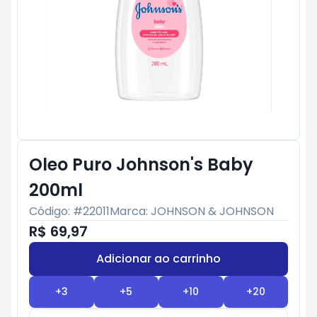
Oleo Puro Johnson's Baby
200ml
Código: #
22011
Marca:
JOHNSON & JOHNSON
R$ 69,97
Adicionar ao carrinho
Subtotal:
R$ 0
+
3
+
5
+
10
+
20