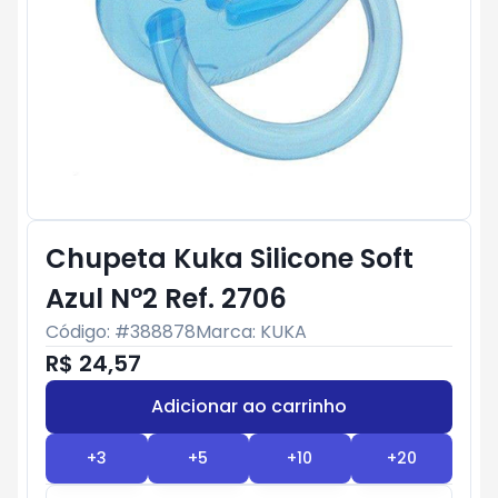
Chupeta Kuka Silicone Soft
Azul N°2 Ref. 2706
Código: #
388878
Marca:
KUKA
R$ 24,57
Adicionar ao carrinho
Subtotal:
R$ 0
+
3
+
5
+
10
+
20