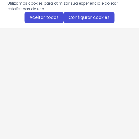
Utilizamos cookies para otimizar sua experiência e coletar
estatísticas de uso.
Aceitar todos
Configurar cookies
Aproveite as nossas promoções!
Cadastre seu e-mail e receba ofertas exclusivas.
QUERO RECEBER