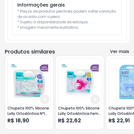
Informações gerais
* Preços de produtos pesáveis podem sofrer variação 
de acordo com o peso;

* Sujeito à disponibilidade de estoque;

* Imagem meramente ilustrativa;
Produtos similares
Ver mais
Add
Add
+
3
+
5
+
10
+
3
+
5
+
10
Chupeta 100% Silicone
Chupeta 100% Silicone
Chupeta 100%
Lolly Ortodôntica Nº1
Lolly Ortodôntica Fem
Lolly Ortodônt
Incolor Ref .6014-01
Nº2 (+6 Meses) Ref
Ref .6015
R$ 18,90
R$ 22,62
R$ 22,91
.6015-01