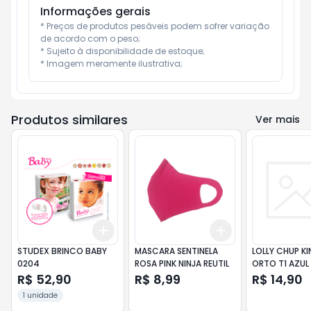
Informações gerais
* Preços de produtos pesáveis podem sofrer variação 
de acordo com o peso;

* Sujeito à disponibilidade de estoque;

* Imagem meramente ilustrativa;
Produtos similares
Ver mais
Add
Add
+
3
+
5
+
10
+
3
+
5
+
10
STUDEX BRINCO BABY
MASCARA SENTINELA
LOLLY CHUP KI
0204
ROSA PINK NINJA REUTIL
ORTO T1 AZUL
R$ 52,90
R$ 8,99
R$ 14,90
1 unidade