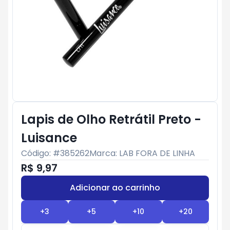
Lapis de Olho Retrátil Preto -
Luisance
Código: #
385262
Marca:
LAB FORA DE LINHA
R$ 9,97
Adicionar ao carrinho
Subtotal:
R$ 0
+
3
+
5
+
10
+
20