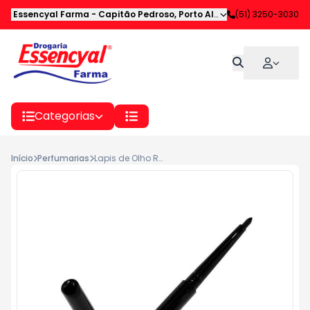
Essencyal Farma
-
Capitão Pedroso
,
Porto Alegre
-
(51) 3250-3030
RS
Categorias
Início
Perfumarias
Lapis de Olho Retrátil Preto - Luisance