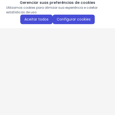
Gerenciar suas preferências de cookies
Utilizamos cookies para otimizar sua experiência e coletar
estatísticas de uso.
Aceitar todos
Configurar cookies
Aproveite as nossas promoções!
Cadastre seu e-mail e receba ofertas exclusivas.
QUERO RECEBER