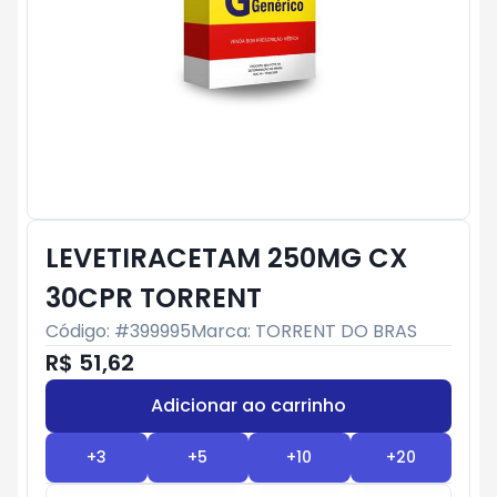
LEVETIRACETAM 250MG CX
30CPR TORRENT
Código: #
399995
Marca:
TORRENT DO BRAS
R$ 51,62
Adicionar ao carrinho
Subtotal:
R$ 0
+
3
+
5
+
10
+
20