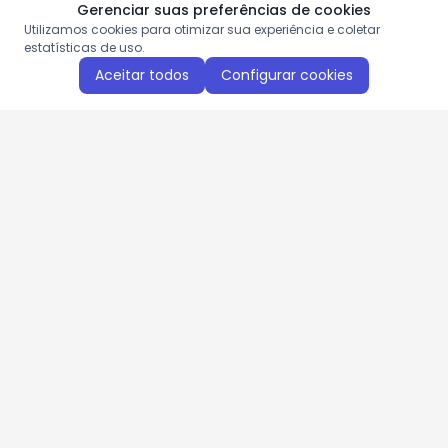
Gerenciar suas preferências de cookies
Utilizamos cookies para otimizar sua experiência e coletar
estatísticas de uso.
Aceitar todos
Configurar cookies
Aproveite as nossas promoções!
Cadastre seu e-mail e receba ofertas exclusivas.
QUERO RECEBER