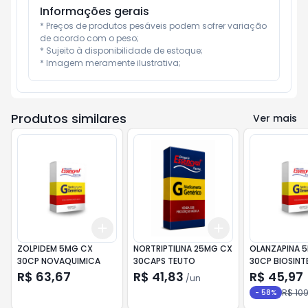
Informações gerais
* Preços de produtos pesáveis podem sofrer variação 
de acordo com o peso;

* Sujeito à disponibilidade de estoque;

* Imagem meramente ilustrativa;
Produtos similares
Ver mais
Add
Add
+
3
+
5
+
10
+
3
+
5
+
10
ZOLPIDEM 5MG CX
NORTRIPTILINA 25MG CX
OLANZAPINA 
30CP NOVAQUIMICA
30CAPS TEUTO
30CP BIOSINT
R$ 63,67
R$ 41,83
R$ 45,97
/
un
R$ 109
-
58
%