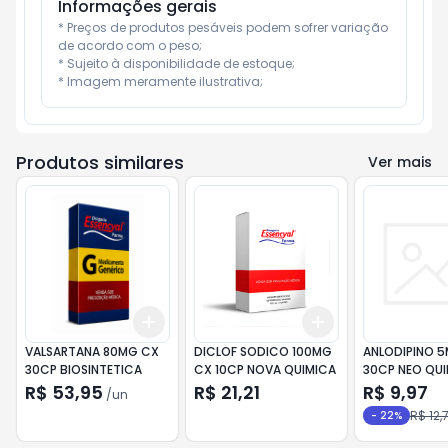
Informações gerais
* Preços de produtos pesáveis podem sofrer variação 
de acordo com o peso;

* Sujeito à disponibilidade de estoque;

* Imagem meramente ilustrativa;
Produtos similares
Ver mais
Add
Add
+
3
+
5
+
10
+
3
+
5
+
10
VALSARTANA 80MG CX
DICLOF SODICO 100MG
ANLODIPINO 
30CP BIOSINTETICA
CX 10CP NOVA QUIMICA
30CP NEO QU
R$ 53,95
R$ 21,21
R$ 9,97
/
un
R$ 12,
-
22
%