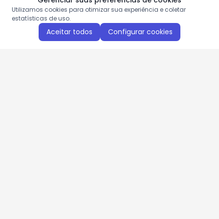
Gerenciar suas preferências de cookies
Utilizamos cookies para otimizar sua experiência e coletar
estatísticas de uso.
Aceitar todos
Configurar cookies
Aproveite as nossas promoções!
Cadastre seu e-mail e receba ofertas exclusivas.
QUERO RECEBER