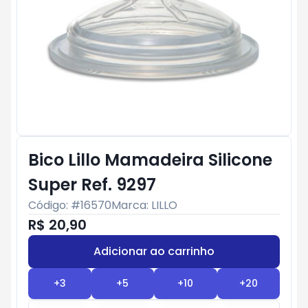
Bico Lillo Mamadeira Silicone
Super Ref. 9297
Código: #
16570
Marca:
LILLO
R$ 20,90
Adicionar ao carrinho
Subtotal:
R$ 0
+
3
+
5
+
10
+
20