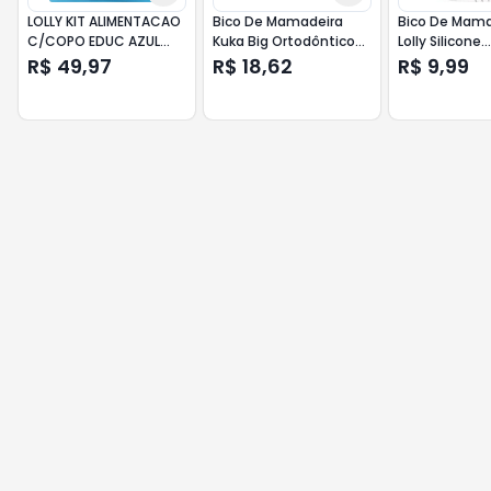
LOLLY KIT ALIMENTACAO
Bico De Mamadeira
Bico De Mama
C/COPO EDUC AZUL
Kuka Big Ortodôntico
Lolly Silicone
7131
Líquido Pastoso N°2
Ortodôntico
R$ 49,97
R$ 18,62
R$ 9,99
Ref. 5019
1