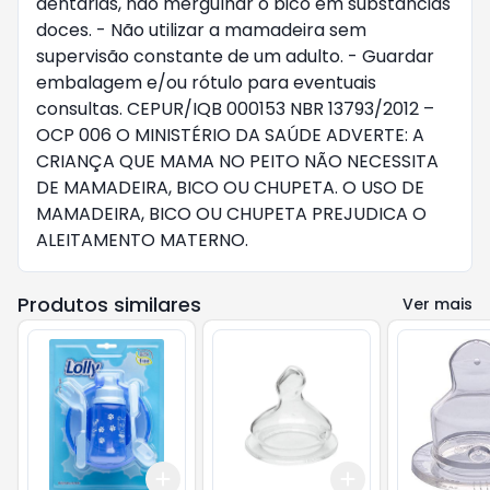
dentárias, não mergulhar o bico em substâncias
doces. - Não utilizar a mamadeira sem
supervisão constante de um adulto. - Guardar
embalagem e/ou rótulo para eventuais
consultas. CE­PUR/IQB 000153 NBR 13793/2012 –
OCP 006 O MINISTÉRIO DA SAÚDE ADVERTE: A
CRIANÇA QUE MAMA NO PEITO NÃO NECESSITA
DE MAMADEIRA, BICO OU CHUPETA. O USO DE
MAMADEIRA, BICO OU CHUPETA PREJUDICA O
ALEITAMENTO MATERNO.
Produtos similares
Ver mais
Add
Add
+
3
+
5
+
10
+
3
+
5
+
10