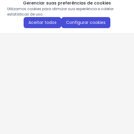
Gerenciar suas preferências de cookies
Utilizamos cookies para otimizar sua experiência e coletar
estatísticas de uso.
Aceitar todos
Configurar cookies
Aproveite as nossas promoções!
Cadastre seu e-mail e receba ofertas exclusivas.
QUERO RECEBER