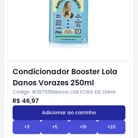
Condicionador Booster Lola
Danos Vorazes 250ml
Código: #
397516
Marca:
LAB FORA DE LINHA
R$ 46,97
Adicionar ao carrinho
Subtotal:
R$ 0
+
3
+
5
+
10
+
20