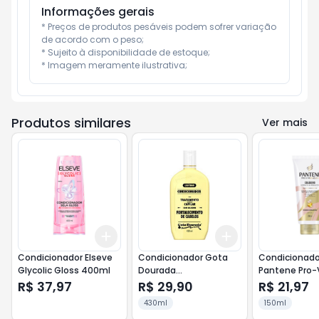
Informações gerais
* Preços de produtos pesáveis podem sofrer variação 
de acordo com o peso;

* Sujeito à disponibilidade de estoque;

* Imagem meramente ilustrativa;
Produtos similares
Ver mais
Add
Add
+
3
+
5
+
10
+
3
+
5
+
10
Condicionador Elseve
Condicionador Gota
Condicionado
Glycolic Gloss 400ml
Dourada
Pantene Pro-V
Fortalecimento 430ml
Colágeno Hid
R$ 37,97
R$ 29,90
R$ 21,97
Resgata 150m
430ml
150ml