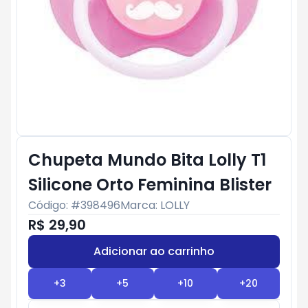
Chupeta Mundo Bita Lolly T1
Silicone Orto Feminina Blister
Código: #
398496
Marca:
LOLLY
R$ 29,90
Adicionar ao carrinho
Subtotal:
R$ 0
+
3
+
5
+
10
+
20