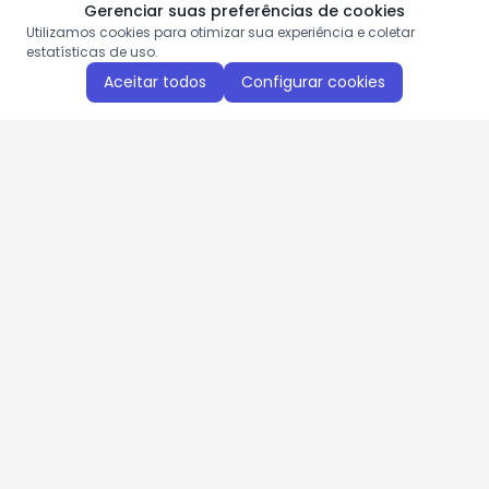
Gerenciar suas preferências de cookies
Utilizamos cookies para otimizar sua experiência e coletar
estatísticas de uso.
Aceitar todos
Configurar cookies
Aproveite as nossas promoções!
Cadastre seu e-mail e receba ofertas exclusivas.
QUERO RECEBER