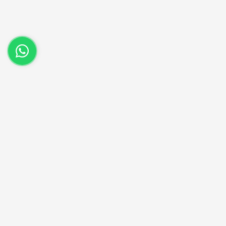
(51) 3250-3030
Entre em contato no nosso whatsapp.
Aproveite as nossas prom
Cadastre seu e-mail e receba ofertas ex