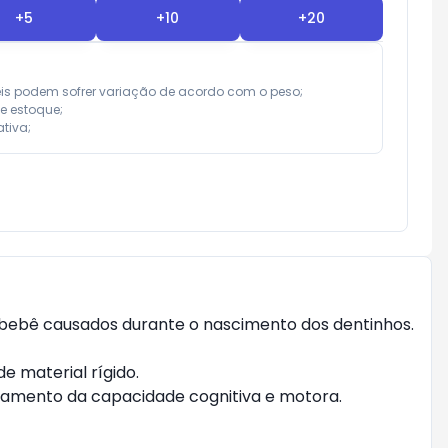
+
5
+
10
+
20
eis podem sofrer variação de acordo com o peso;

e estoque;

tiva;
 do bebê causados durante o nascimento dos dentinhos. 
 material rígido.

amento da capacidade cognitiva e motora.
