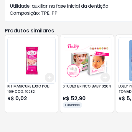
Utilidade: auxiliar na fase inicial da dentição 

Composição: TPE, PP
Produtos similares
Add
Add
+
3
+
5
+
10
+
3
+
5
+
KIT MANICURE LUXO POLI
STUDEX BRINCO BABY 0204
LOLLY 
16G COD: 10282
TOMAD
R$ 0,02
R$ 52,90
R$ 5
1 unidade