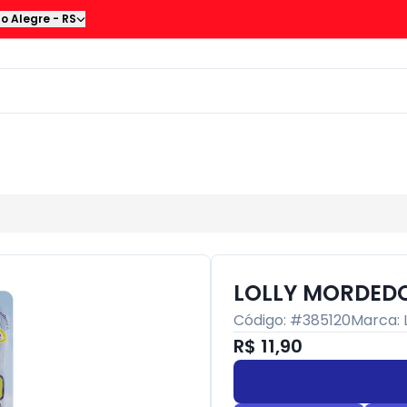
to Alegre
-
RS
LOLLY MORDEDO
Código: #
385120
Marca:
R$ 11,90