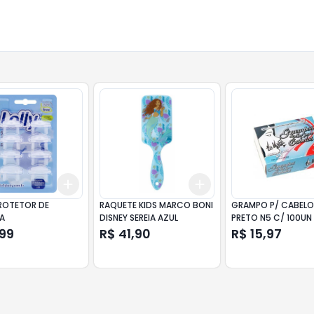
Add
Add
10
+
3
+
5
+
10
+
3
+
5
+
10
PROTETOR DE
RAQUETE KIDS MARCO BONI
GRAMPO P/ CABELO 
A
DISNEY SEREIA AZUL
PRETO N5 C/ 100UN
,99
R$ 41,90
R$ 15,97