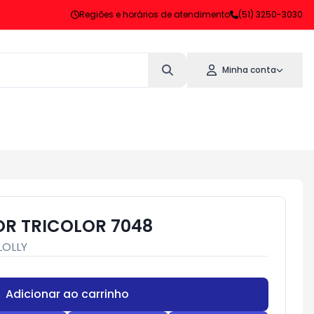
Regiões e horários de atendimento
(51) 3250-3030
Minha conta
R TRICOLOR 7048
LOLLY
Adicionar ao carrinho
Subtotal:
R$ 0,00