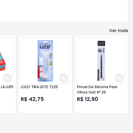
Ver mais
Add
Add
Add
+
3
+
5
+
10
+
3
+
5
+
10
+
3
LA LUPE
LOLLY TIRA LEITE 7225
Pincel De Silicone Para
Olhos Vult Nº 25
R$ 42,75
R$ 12,90