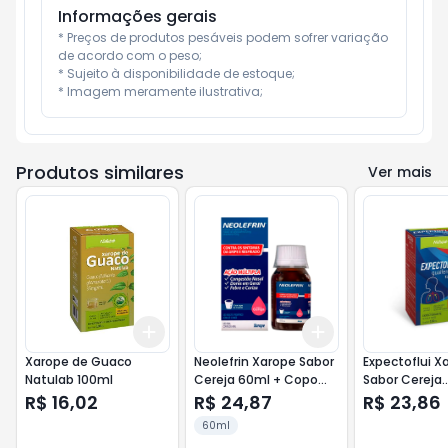
Informações gerais
* Preços de produtos pesáveis podem sofrer variação 
de acordo com o peso;

* Sujeito à disponibilidade de estoque;

* Imagem meramente ilustrativa;
Produtos similares
Ver mais
Add
Add
+
3
+
5
+
10
+
3
+
5
+
10
Xarope de Guaco
Neolefrin Xarope Sabor
Expectoflui X
Natulab 100ml
Cereja 60ml + Copo
Sabor Cereja
Dosador
13,33mg/ml 1
R$ 16,02
R$ 24,87
R$ 23,86
60ml