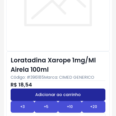
Loratadina Xarope 1mg/Ml
Airela 100ml
Código: #
396185
Marca:
CIMED GENERICO
R$ 18,54
Adicionar ao carrinho
Subtotal:
R$ 0
+
3
+
5
+
10
+
20