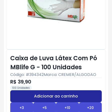
Caixa de Luva Látex Com Pó
MBlife G - 100 Unidades
Código: #
394342
Marca:
CREMER/ALGODAO
R$ 39,90
100 Unidades
Adicionar ao carrinho
Subtotal:
R$ 0
+
3
+
5
+
10
+
20