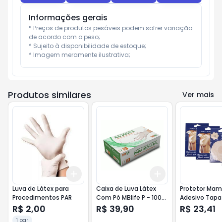
Informações gerais
* Preços de produtos pesáveis podem sofrer variação 
de acordo com o peso;

* Sujeito à disponibilidade de estoque;

* Imagem meramente ilustrativa;
Produtos similares
Ver mais
Add
Add
+
3
+
5
+
10
+
3
+
5
+
10
Luva de Látex para
Caixa de Luva Látex
Protetor Mam
Procedimentos PAR
Com Pó MBlife P - 100
Adesivo Tapa
Unidades
Aureola 5 Par
R$ 2,00
R$ 39,90
R$ 23,41
1 par