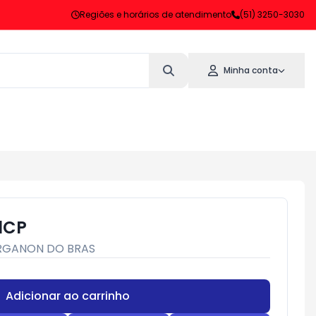
Regiões e horários de atendimento
(51) 3250-3030
Minha conta
1CP
RGANON DO BRAS
Adicionar ao carrinho
Subtotal:
R$ 0,00