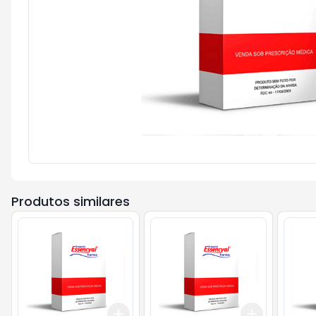
Produtos similares
Add
Add
+
3
+
5
+
10
+
3
+
5
+