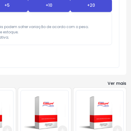
+
5
+
10
+
20
eis podem sofrer variação de acordo com o peso;

e estoque;

tiva;
Ver mais
Add
Add
Add
+
3
+
5
+
10
+
3
+
5
+
10
+
3