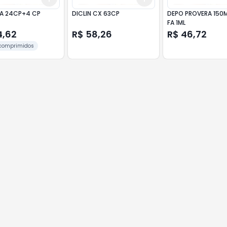
NA 24CP+4 CP
DICLIN CX 63CP
DEPO PROVERA 150
FA 1ML
4,62
R$ 58,26
R$ 46,72
 comprimidos