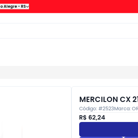
to Alegre
-
RS
MERCILON CX 2
Código: #
2523
Marca:
O
R$ 62,24