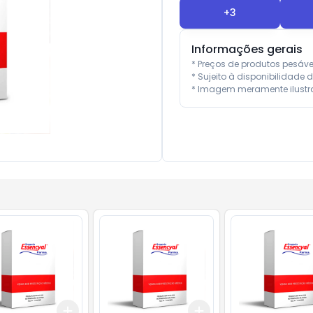
+
3
Informações gerais
* Preços de produtos pesáv
* Sujeito à disponibilidade d
* Imagem meramente ilustra
Add
Add
10
+
3
+
5
+
10
+
3
+
5
+
10