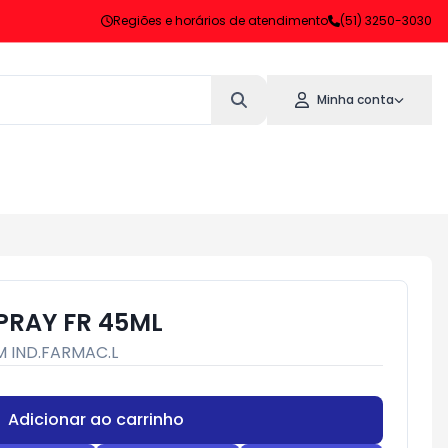
Regiões e horários de atendimento
(51) 3250-3030
Minha conta
PRAY FR 45ML
 IND.FARMAC.L
Adicionar ao carrinho
Subtotal:
R$ 0,00