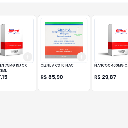
Add
Add
10
+
3
+
5
+
10
+
3
+
5
+
10
EN 75MG INJ CX
CLENIL A CX 10 FLAC
FLANCOX 400MG C
 3ML
,15
R$ 85,90
R$ 29,87