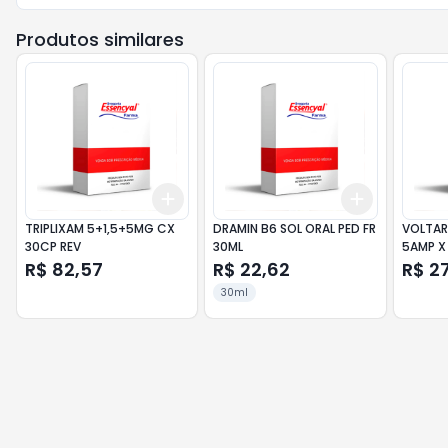
Produtos similares
Add
Add
+
3
+
5
+
10
+
3
+
5
+
TRIPLIXAM 5+1,5+5MG CX
DRAMIN B6 SOL ORAL PED FR
VOLTAR
30CP REV
30ML
5AMP X
R$ 82,57
R$ 22,62
R$ 27
30ml