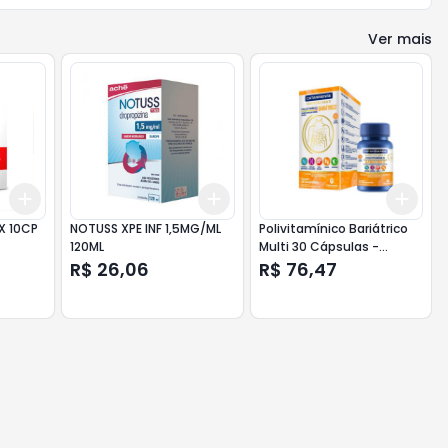
Ver mais
Add
Add
Add
+
3
+
5
+
10
+
3
+
5
+
10
+
3
X 10CP
NOTUSS XPE INF 1,5MG/ML
Polivitamínico Bariátrico
120ML
Multi 30 Cápsulas -
Catarinense
R$ 26,06
R$ 76,47