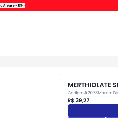
to Alegre
-
RS
MERTHIOLATE S
Código: #
2073
Marca:
DM
R$ 39,27