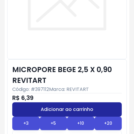
MICROPORE BEGE 2,5 X 0,90
REVITART
Código: #
397112
Marca:
REVITART
R$ 6,39
Adicionar ao carrinho
Subtotal:
R$ 0
+
3
+
5
+
10
+
20