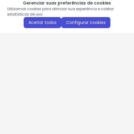
Gerenciar suas preferências de cookies
Utilizamos cookies para otimizar sua experiência e coletar
estatísticas de uso.
Aceitar todos
Configurar cookies
Aproveite as nossas promoções!
Cadastre seu e-mail e receba ofertas exclusivas.
QUERO RECEBER