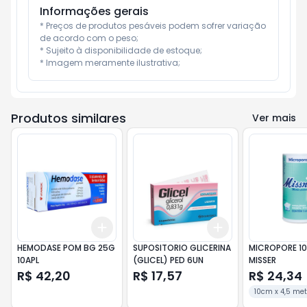
Informações gerais
* Preços de produtos pesáveis podem sofrer variação 
de acordo com o peso;

* Sujeito à disponibilidade de estoque;

* Imagem meramente ilustrativa;
Produtos similares
Ver mais
Add
Add
+
3
+
5
+
10
+
3
+
5
+
10
HEMODASE POM BG 25G
SUPOSITORIO GLICERINA
MICROPORE 10
10APL
(GLICEL) PED 6UN
MISSER
R$ 42,20
R$ 17,57
R$ 24,34
10cm x 4,5 met