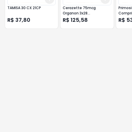
TAMISA 30 CX 21CP
Cerazette 75mcg
Primosi
Organon 3x28
Compri
comprimidos
R$ 37,80
R$ 125,58
R$ 5