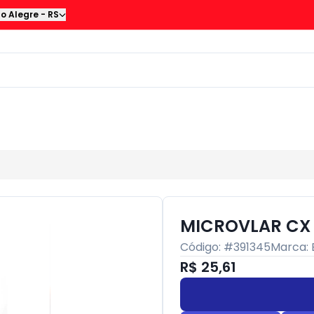
to Alegre
-
RS
MICROVLAR CX
Código: #
391345
Marca:
R$ 25,61