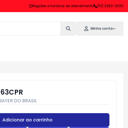
Regiões e horários de atendimento
(51) 3250-3030
Minha conta
 63CPR
BAYER DO BRASIL
Adicionar ao carrinho
Subtotal:
R$ 0,00