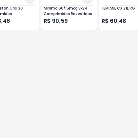
ston Oral 30
Minima 60/15mcg 3x24
FEMIANE CX 21DRG
midos
Comprimidos Revestidos
3,46
R$ 90,59
R$ 60,48