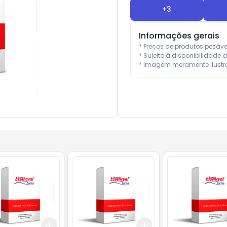
+
3
Informações gerais
* Preços de produtos pesáv
* Sujeito à disponibilidade d
* Imagem meramente ilustra
Add
Add
10
+
3
+
5
+
10
+
3
+
5
+
10