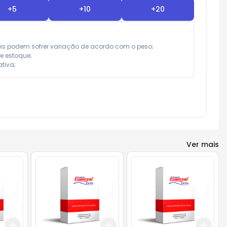
+
5
+
10
+
20
eis podem sofrer variação de acordo com o peso;

e estoque;

tiva;
Ver mais
Add
Add
Add
+
3
+
5
+
10
+
3
+
5
+
10
+
3