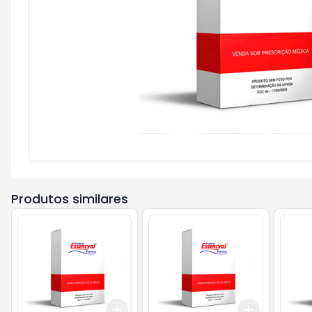
Produtos similares
Add
Add
+
3
+
5
+
10
+
3
+
5
+