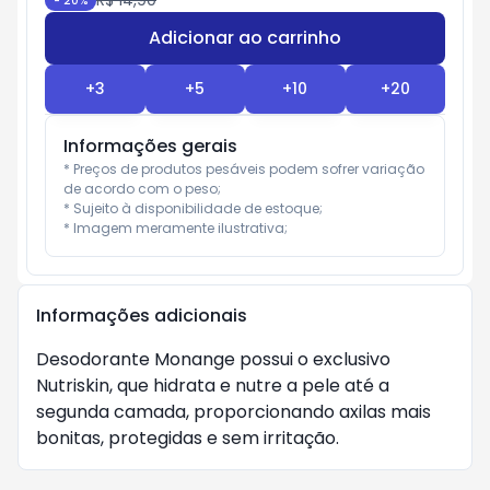
R$ 14,90
-
20
%
Adicionar ao carrinho
Subtotal:
R$ 0
+
3
+
5
+
10
+
20
Informações gerais
* Preços de produtos pesáveis podem sofrer variação 
de acordo com o peso;

* Sujeito à disponibilidade de estoque;

* Imagem meramente ilustrativa;
Informações adicionais
Desodorante Monange possui o exclusivo 
Nutriskin, que hidrata e nutre a pele até a 
segunda camada, proporcionando axilas mais 
bonitas, protegidas e sem irritação.