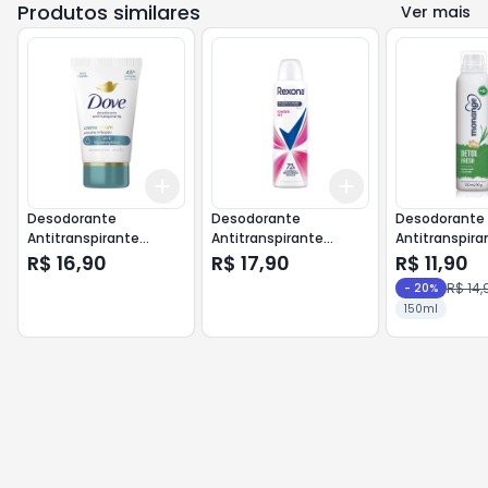
Produtos similares
Ver mais
Add
Add
+
3
+
5
+
10
+
3
+
5
+
10
Desodorante
Desodorante
Desodorante
Antitranspirante
Antitranspirante
Antitranspira
Creme Dove Serúm
Aerosol Fem Power
Monange Aer
R$ 16,90
R$ 17,90
R$ 11,90
Previne Irritação 50g
Dry150ml - Rexona
Detox Fresh 
R$ 14,
-
20
%
150ml