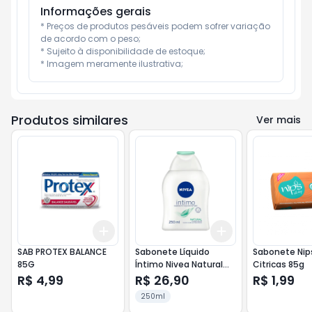
Informações gerais
* Preços de produtos pesáveis podem sofrer variação 
de acordo com o peso;

* Sujeito à disponibilidade de estoque;

* Imagem meramente ilustrativa;
Produtos similares
Ver mais
Add
Add
+
3
+
5
+
10
+
3
+
5
+
10
SAB PROTEX BALANCE
Sabonete Líquido
Sabonete Nip
85G
Íntimo Nivea Natural
Citricas 85g
250ml
R$ 4,99
R$ 26,90
R$ 1,99
250ml