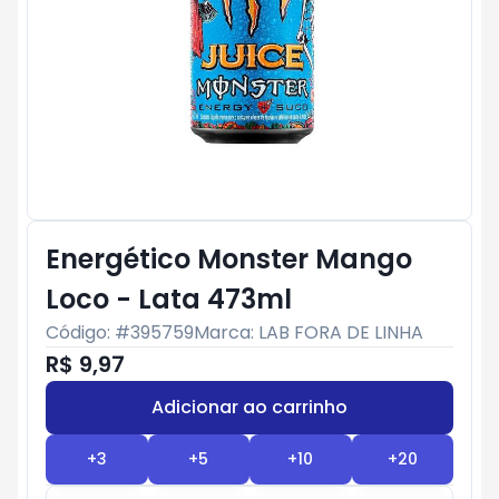
Energético Monster Mango
Loco - Lata 473ml
Código: #
395759
Marca:
LAB FORA DE LINHA
R$ 9,97
Adicionar ao carrinho
Subtotal:
R$ 0
+
3
+
5
+
10
+
20