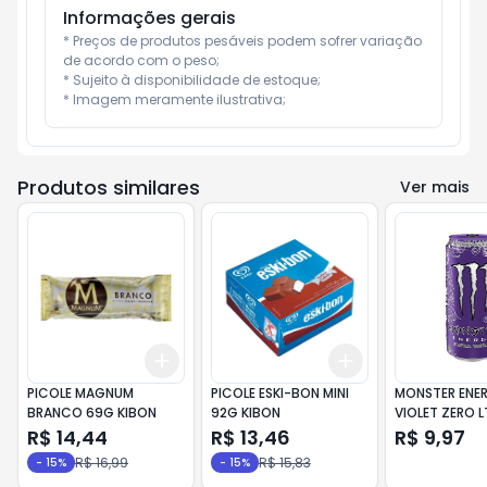
Informações gerais
* Preços de produtos pesáveis podem sofrer variação 
de acordo com o peso;

* Sujeito à disponibilidade de estoque;

* Imagem meramente ilustrativa;
Produtos similares
Ver mais
Add
Add
+
3
+
5
+
10
+
3
+
5
+
10
PICOLE MAGNUM
PICOLE ESKI-BON MINI
MONSTER ENER
BRANCO 69G KIBON
92G KIBON
VIOLET ZERO 
R$ 14,44
R$ 13,46
R$ 9,97
R$ 16,99
R$ 15,83
-
15
%
-
15
%