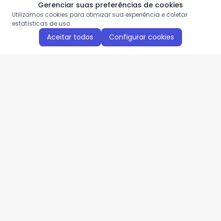
Gerenciar suas preferências de cookies
Utilizamos cookies para otimizar sua experiência e coletar
estatísticas de uso.
Aceitar todos
Configurar cookies
Aproveite as nossas promoções!
Cadastre seu e-mail e receba ofertas exclusivas.
QUERO RECEBER