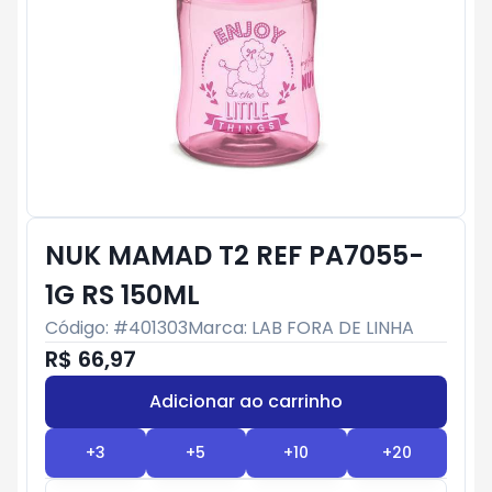
NUK MAMAD T2 REF PA7055-
1G RS 150ML
Código: #
401303
Marca:
LAB FORA DE LINHA
R$ 66,97
Adicionar ao carrinho
Subtotal:
R$ 0
+
3
+
5
+
10
+
20