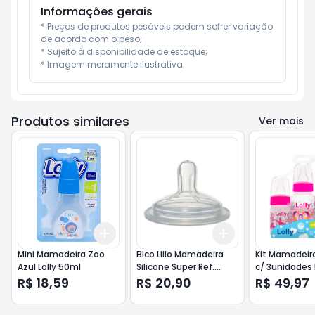
Informações gerais
* Preços de produtos pesáveis podem sofrer variação 
de acordo com o peso;

* Sujeito à disponibilidade de estoque;

* Imagem meramente ilustrativa;
Produtos similares
Ver mais
Add
Add
+
3
+
5
+
10
+
3
+
5
+
10
Mini Mamadeira Zoo
Bico Lillo Mamadeira
Kit Mamadeira 
Azul Lolly 50ml
Silicone Super Ref.
c/ 3unidades
9297
3470
R$ 18,59
R$ 20,90
R$ 49,97