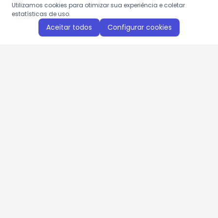
Utilizamos cookies para otimizar sua experiência e coletar
estatísticas de uso.
Aceitar todos
Configurar cookies
Aproveite as nossas promoções!
Cadastre seu e-mail e receba ofertas exclusivas.
QUERO RECEBER