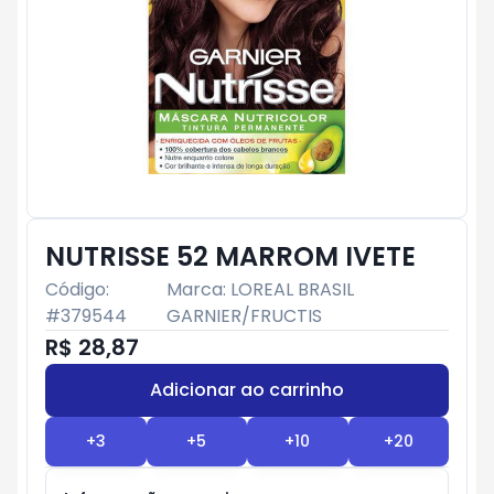
NUTRISSE 52 MARROM IVETE
Código:
Marca:
LOREAL BRASIL
#
379544
GARNIER/FRUCTIS
R$ 28,87
Adicionar ao carrinho
Subtotal:
R$ 0
+
3
+
5
+
10
+
20