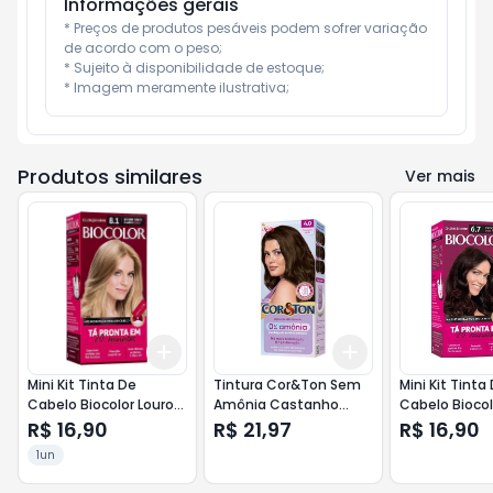
Informações gerais
* Preços de produtos pesáveis podem sofrer variação 
de acordo com o peso;

* Sujeito à disponibilidade de estoque;

* Imagem meramente ilustrativa;
Produtos similares
Ver mais
Add
Add
+
3
+
5
+
10
+
3
+
5
+
10
Mini Kit Tinta De
Tintura Cor&Ton Sem
Mini Kit Tinta
Cabelo Biocolor Louro
Amônia Castanho
Cabelo Biocol
Acizentado 8.1
Médio 4.0
Marrom Natur
R$ 16,90
R$ 21,97
R$ 16,90
Irresistivel 6.7
1un