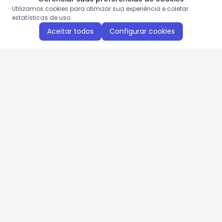
Utilizamos cookies para otimizar sua experiência e coletar
estatísticas de uso.
Aceitar todos
Configurar cookies
Aproveite as nossas promoções!
Cadastre seu e-mail e receba ofertas exclusivas.
QUERO RECEBER