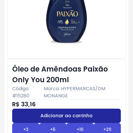
Óleo de Amêndoas Paixão
Only You 200ml
Código:
Marca:
HYPERMARCAS/DM
#
15280
MONANGE
R$ 33,16
Adicionar ao carrinho
Subtotal:
R$ 0
+
3
+
5
+
10
+
20