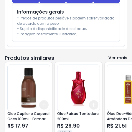
Informações gerais
* Preços de produtos pesáveis podem sofrer variação 
de acordo com o peso;

* Sujeito à disponibilidade de estoque;

* Imagem meramente ilustrativa;
Produtos similares
Ver mais
Add
Add
+
3
+
5
+
10
+
3
+
5
+
10
Oleo Capilar e Corporal
Oleo Paixao Tentadora
Óleo Deo-Hid
Coco 100ml - Farmax
200ml
Amêndoas Do
- Vini Lady
R$ 17,97
R$ 29,90
R$ 21,51