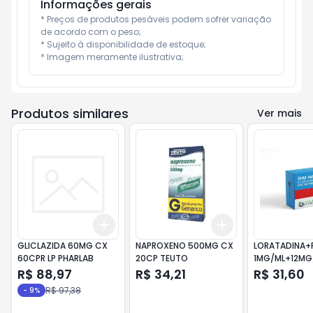
Informações gerais
* Preços de produtos pesáveis podem sofrer variação 
de acordo com o peso;

* Sujeito à disponibilidade de estoque;

* Imagem meramente ilustrativa;
Produtos similares
Ver mais
Add
Add
+
3
+
5
+
10
+
3
+
5
+
10
GLICLAZIDA 60MG CX
NAPROXENO 500MG CX
LORATADINA+
60CPR LP PHARLAB
20CP TEUTO
1MG/ML+12MG/
INF FR 60ML B
R$ 88,97
R$ 34,21
R$ 31,60
R$ 97,38
-
9
%