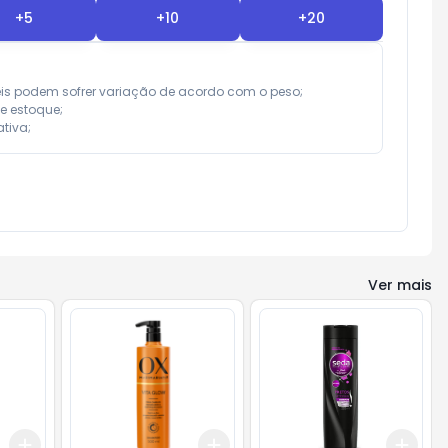
+
5
+
10
+
20
eis podem sofrer variação de acordo com o peso;

e estoque;

tiva;
Ver mais
Add
Add
Add
+
3
+
5
+
10
+
3
+
5
+
10
+
3