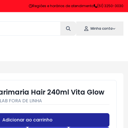
Regiões e horários de atendimento
(51) 3250-3030
Minha conta
imaria Hair 240ml Vita Glow
LAB FORA DE LINHA
Adicionar ao carrinho
Subtotal:
R$ 0,00