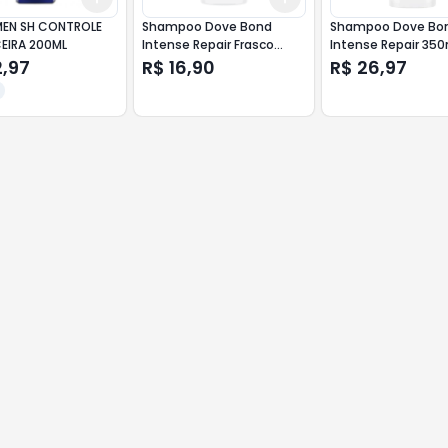
MEN SH CONTROLE
Shampoo Dove Bond
Shampoo Dove Bo
EIRA 200ML
Intense Repair Frasco
Intense Repair 35
175ml
2,97
R$ 16,90
R$ 26,97