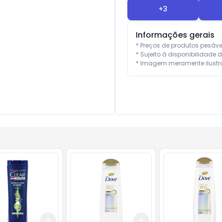
+
3
Informações gerais
* Preços de produtos pesáv
* Sujeito à disponibilidade d
* Imagem meramente ilustra
Add
Add
10
+
3
+
5
+
10
+
3
+
5
+
10