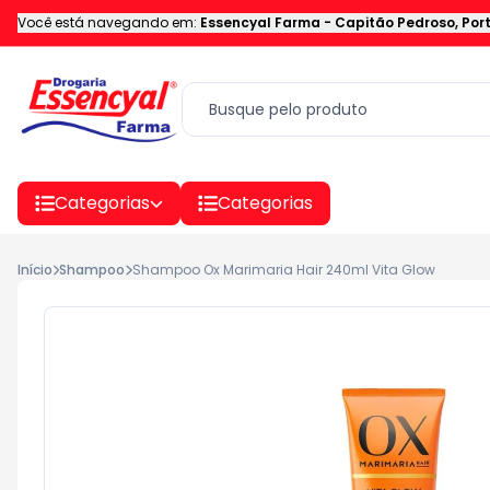
Você está navegando em:
Essencyal Farma
-
Capitão Pedroso
,
Por
Categorias
Categorias
Início
Shampoo
Shampoo Ox Marimaria Hair 240ml Vita Glow