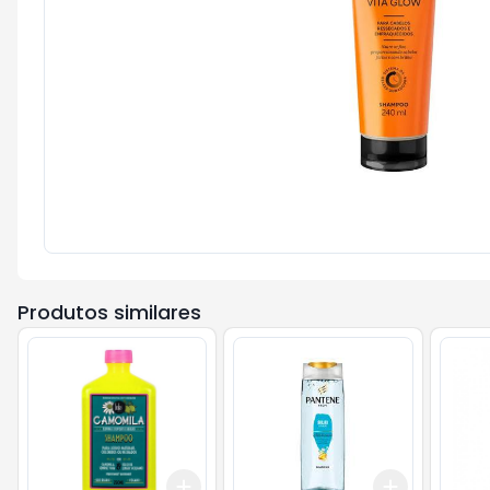
Produtos similares
Add
Add
+
3
+
5
+
10
+
3
+
5
+