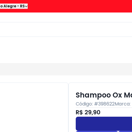
to Alegre
-
RS
Shampoo Ox Mar
Código: #
398622
Marca:
R$ 29,90