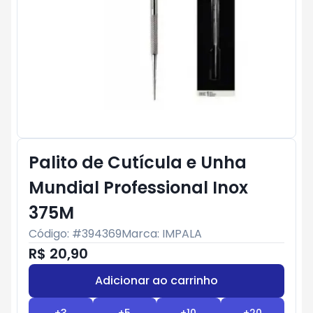
Palito de Cutícula e Unha
Mundial Professional Inox
375M
Código: #
394369
Marca:
IMPALA
R$ 20,90
Adicionar ao carrinho
Subtotal:
R$ 0