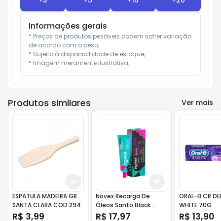
+
3
+
5
+
10
+
20
Informações gerais
* Preços de produtos pesáveis podem sofrer variação 
de acordo com o peso;

* Sujeito à disponibilidade de estoque;

* Imagem meramente ilustrativa;
Produtos similares
Ver mais
Add
Add
+
3
+
5
+
10
+
3
+
5
+
10
ESPATULA MADEIRA GR
Novex Recarga De
ORAL-B CR DE
SANTA CLARA COD.294
Óleos Santo Black
WHITE 70G
Poderoso 80g
R$ 3,99
R$ 17,97
R$ 13,90