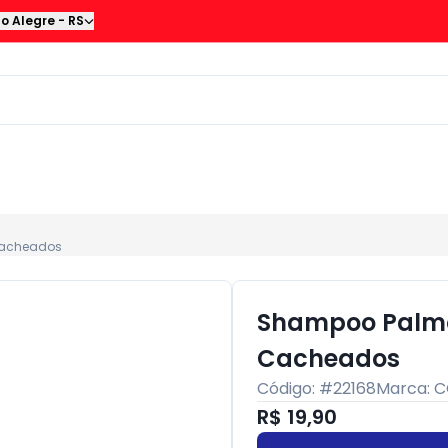
to Alegre
-
RS
Cacheados
Shampoo Palmol
Cacheados
Código: #
22168
Marca:
C
R$ 19,90