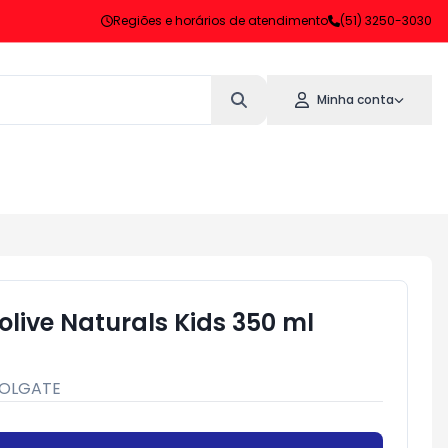
Regiões e horários de atendimento
(51) 3250-3030
Minha conta
ive Naturals Kids 350 ml
OLGATE