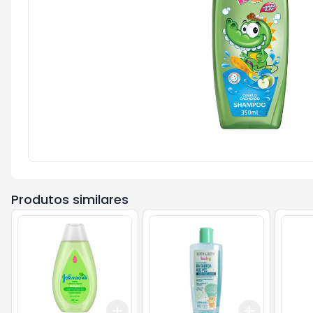
Produtos similares
Add
Add
+
3
+
5
+
10
+
3
+
5
+