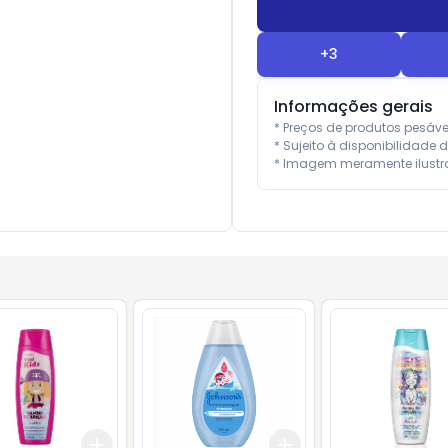
+
3
Informações gerais
* Preços de produtos pesáv
* Sujeito à disponibilidade d
* Imagem meramente ilustra
Add
Add
10
+
3
+
5
+
10
+
3
+
5
+
10