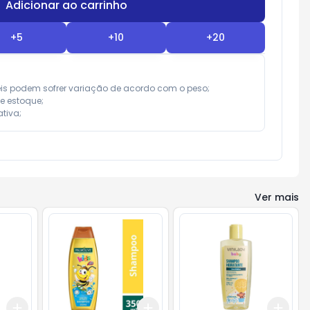
Adicionar ao carrinho
Subtotal:
R$ 0,00
+
5
+
10
+
20
eis podem sofrer variação de acordo com o peso;

e estoque;

tiva;
Ver mais
Add
Add
Add
+
3
+
5
+
10
+
3
+
5
+
10
+
3