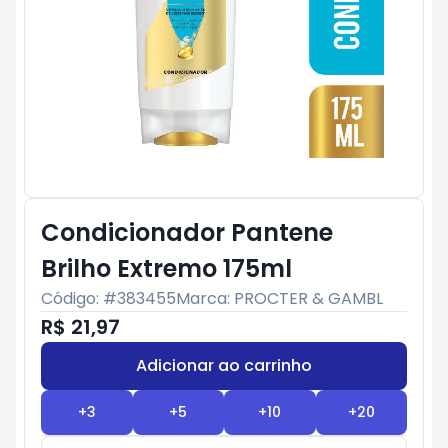
Condicionador Pantene
Brilho Extremo 175ml
Código: #
383455
Marca:
PROCTER & GAMBL
R$ 21,97
Adicionar ao carrinho
Subtotal:
R$ 0
+
3
+
5
+
10
+
20