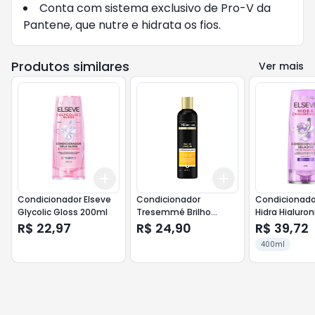
Conta com sistema exclusivo de Pro-V da
Pantene, que nutre e hidrata os fios.
Produtos similares
Ver mais
Add
Add
+
3
+
5
+
10
+
3
+
5
+
10
Condicionador Elseve
Condicionador
Condicionado
Glycolic Gloss 200ml
Tresemmé Brilho
Hidra Hialuron
Lamelar 400ml
400ml
R$ 22,97
R$ 24,90
R$ 39,72
400ml